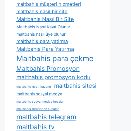
maltbahis müşteri hizmetleri
maltbahis nasil bir site
Maltbahis Nasıl Bir Site
Maltbahis Nasıl Kayıt Olunur
maltbahis nasıl üye olunur
maltbahis para yatirma
Maltbahis Para Yatırma
Maltbahis para çekme
Maltbahis Promosyon
maltbahis promosyon kodu
maltbahis sitesi
maltbahis ruleti kazanır
maltbahis sosyal medya
maltbahis sosyal medya hesabı
maltbahis tarafından sunulan
maltbahis telegram
maltbahis tv