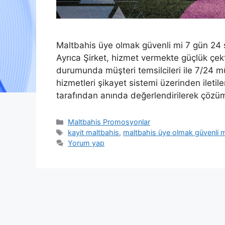
Maltbahis üye olmak güvenli mi 7 gün 24 s
Ayrıca Şirket, hizmet vermekte güçlük çekti
durumunda müşteri temsilcileri ile 7/24 m
hizmetleri şikayet sistemi üzerinden iletile
tarafından anında değerlendirilerek çöz
Kategoriler
Maltbahis Promosyonlar
Etiketler
kayit maltbahis
,
maltbahis üye olmak güvenli 
Yorum yap