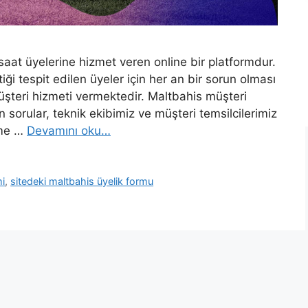
aat üyelerine hizmet veren online bir platformdur.
ği tespit edilen üyeler için her an bir sorun olması
üşteri hizmeti vermektedir. Maltbahis müşteri
n sorular, teknik ekibimiz ve müşteri temsilcilerimiz
üme …
Devamını oku…
mi
,
sitedeki maltbahis üyelik formu