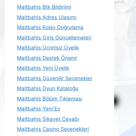
Maltbahis Btk Bildirimi
Maltbahis Adres Ulaşımı
Maltbahis Kolay Doğrulama
Maltbahis Giriş Güncellemeleri
Maltbahis Ücretsiz Üyelik
Maltbahis Destek Önemi
Maltbahis Yeni Üyelik
Maltbahis Güvenilir Seçenekler
Maltbahis Oyun Kataloğu
Maltbahis Bölüm Tıklaması
Maltbahis Yeni Ev
Maltbahis Şikayet Cevabı
Maltbahis Casino Seçenekleri