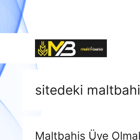
İçeriğe
atla
sitedeki maltbahi
Maltbahis Üye Olmak