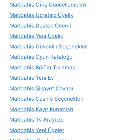
Maltbahis Giriş Güncellemeleri
Maltbahis Ücretsiz Üyelik
Maltbahis Destek Önemi
Maltbahis Yeni Üyelik
Maltbahis Güvenilir Seçenekler
Maltbahis Oyun Kataloğu
Maltbahis Bölüm Tıklaması
Maltbahis Yeni Ev
Maltbahis Şikayet Cevabı
Maltbahis Casino Seçenekleri
Maltbahis Kayıt Kurumları
Maltbahis Tv Arayüzü
Maltbahis Yeni Üyeler