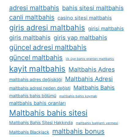
adresi maltbahis
bahis sitesi maltbahis
canli maltbahis
casino sitesi maltbahis
giris adresi maltbahis
girisi maltbahis
giris maltbahis
giris yap maltbahis
güncel adresi maltbahis
güncel maltbahis
i̇lk üye bahis oranları maltbahis
kayit maltbahis
Maltbahis Adres
Maltbahis Adresi
maltbahis adres değişikliği
Maltbahis Bahis
maltbahis adresi neden değişti
maltbahis bahis bölümü
maltbahis bahis koymak
maltbahis bahis oranları
Maltbahis bahis sitesi
Maltbahis Bahis Sitesi Hakkında
maltbahis bağlantı vermesi
maltbahis bonus
Maltbahis Blackjack