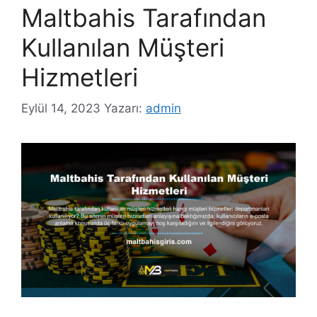
Maltbahis Tarafından
Kullanılan Müşteri
Hizmetleri
Eylül 14, 2023
Yazarı:
admin