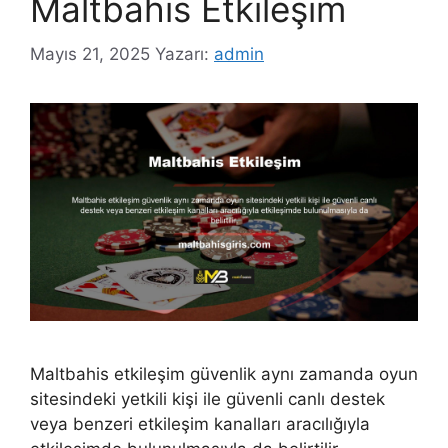
Maltbahis Etkileşim
Mayıs 21, 2025
Yazarı:
admin
Maltbahis etkileşim güvenlik aynı zamanda oyun
sitesindeki yetkili kişi ile güvenli canlı destek
veya benzeri etkileşim kanalları aracılığıyla