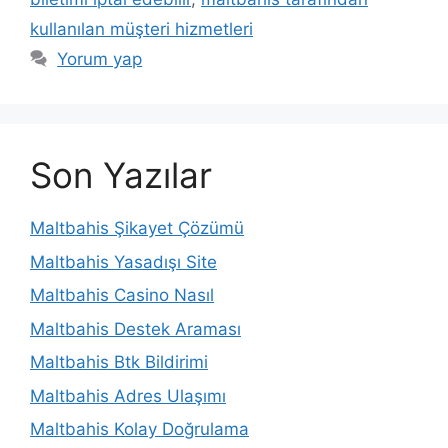
kullanılan müşteri hizmetleri
Yorum yap
Son Yazılar
Maltbahis Şikayet Çözümü
Maltbahis Yasadışı Site
Maltbahis Casino Nasıl
Maltbahis Destek Araması
Maltbahis Btk Bildirimi
Maltbahis Adres Ulaşımı
Maltbahis Kolay Doğrulama