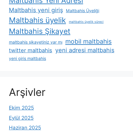
Maltbahis Yeni Adresi
Maltbahis yeni giriş
Maltbahis Üyeliği
Maltbahis üyelik
maltbahis üyelik süreci
Maltbahis Şikayet
mobil maltbahis
maltbahis şikayetiniz var mı
yeni adresi maltbahis
twitter maltbahis
yeni giris maltbahis
Arşivler
Ekim 2025
Eylül 2025
Haziran 2025