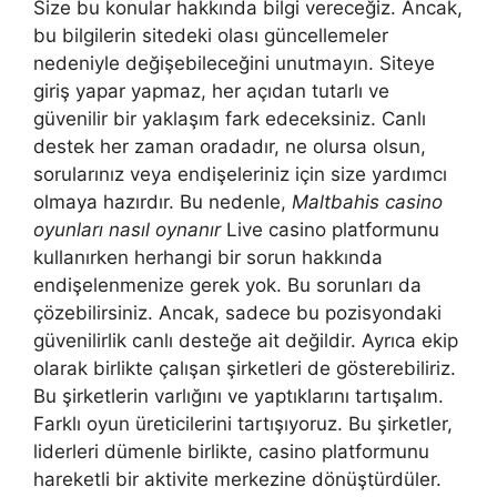
Size bu konular hakkında bilgi vereceğiz. Ancak,
bu bilgilerin sitedeki olası güncellemeler
nedeniyle değişebileceğini unutmayın. Siteye
giriş yapar yapmaz, her açıdan tutarlı ve
güvenilir bir yaklaşım fark edeceksiniz. Canlı
destek her zaman oradadır, ne olursa olsun,
sorularınız veya endişeleriniz için size yardımcı
olmaya hazırdır. Bu nedenle,
Maltbahis casino
oyunları nasıl oynanır
Live casino platformunu
kullanırken herhangi bir sorun hakkında
endişelenmenize gerek yok. Bu sorunları da
çözebilirsiniz. Ancak, sadece bu pozisyondaki
güvenilirlik canlı desteğe ait değildir. Ayrıca ekip
olarak birlikte çalışan şirketleri de gösterebiliriz.
Bu şirketlerin varlığını ve yaptıklarını tartışalım.
Farklı oyun üreticilerini tartışıyoruz. Bu şirketler,
liderleri dümenle birlikte, casino platformunu
hareketli bir aktivite merkezine dönüştürdüler.