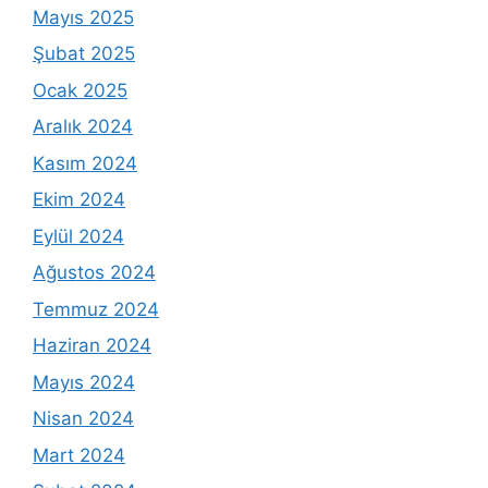
Mayıs 2025
Şubat 2025
Ocak 2025
Aralık 2024
Kasım 2024
Ekim 2024
Eylül 2024
Ağustos 2024
Temmuz 2024
Haziran 2024
Mayıs 2024
Nisan 2024
Mart 2024