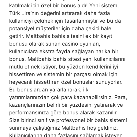
katılmak için özel bir bonus aldı! Yeni sistem,
Türk Lira’nın değerini artırarak daha fazla
kullanıcıyı çekmek için tasarlanmıştır ve bu da
potansiyel müşteriler için daha çekici hale
getirir. Maltbahis bahis sitesini ek bir kayıt
bonusu olarak sunan casino oyunları,
kullanıcılara ekstra fayda sağlayan harika bir
bonus. Maltbahis bahis sitesi yeni kullanıcılarını
mutlu etmek istiyor, bu yüzden kendilerini iyi
hissettiren ve sistemin bir parçası olmak için
heyecanlı hissettiren özel bonuslar sunuyorlar.
Bu bonuslardan yararlanarak, ilk
yatırımlarınızdan çok para kazanabilirsiniz. Para,
kazançlarınızın belirli bir yüzdesini yatırarak ve
performansınıza göre bonus alarak kazanılır.
Size birinci sınıf ve profesyonel bir bahis sistemi
sunmaya çalıştığımız Maltbahis hoş geldiniz.
Kullanıcılarına daha fazlasını sağlamak isteyen