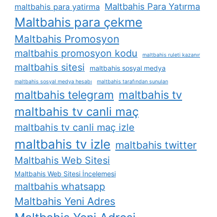
Maltbahis Para Yatırma
maltbahis para yatirma
Maltbahis para çekme
Maltbahis Promosyon
maltbahis promosyon kodu
maltbahis ruleti kazanır
maltbahis sitesi
maltbahis sosyal medya
maltbahis sosyal medya hesabı
maltbahis tarafından sunulan
maltbahis telegram
maltbahis tv
maltbahis tv canli maç
maltbahis tv canli maç izle
maltbahis tv izle
maltbahis twitter
Maltbahis Web Sitesi
Maltbahis Web Sitesi İncelemesi
maltbahis whatsapp
Maltbahis Yeni Adres