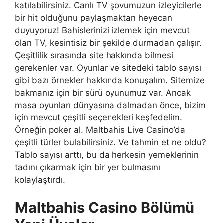
katılabilirsiniz. Canlı TV şovumuzun izleyicilerle
bir hit olduğunu paylaşmaktan heyecan
duyuyoruz! Bahislerinizi izlemek için mevcut
olan TV, kesintisiz bir şekilde durmadan çalışır.
Çeşitlilik sırasında site hakkında bilmesi
gerekenler var. Oyunlar ve sitedeki tablo sayısı
gibi bazı örnekler hakkında konuşalım. Sitemize
bakmanız için bir sürü oyunumuz var. Ancak
masa oyunları dünyasına dalmadan önce, bizim
için mevcut çeşitli seçenekleri keşfedelim.
Örneğin poker al. Maltbahis Live Casino’da
çeşitli türler bulabilirsiniz. Ve tahmin et ne oldu?
Tablo sayısı arttı, bu da herkesin yemeklerinin
tadını çıkarmak için bir yer bulmasını
kolaylaştırdı.
Maltbahis Casino Bölümü