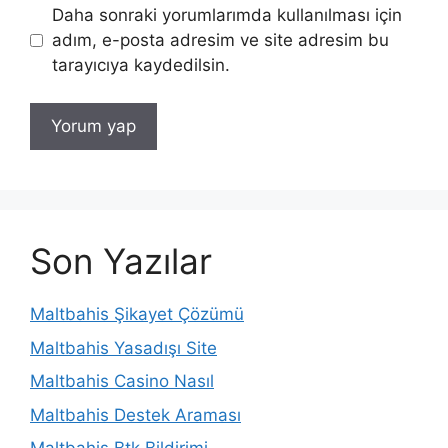
Daha sonraki yorumlarımda kullanılması için
adım, e-posta adresim ve site adresim bu
tarayıcıya kaydedilsin.
Son Yazılar
Maltbahis Şikayet Çözümü
Maltbahis Yasadışı Site
Maltbahis Casino Nasıl
Maltbahis Destek Araması