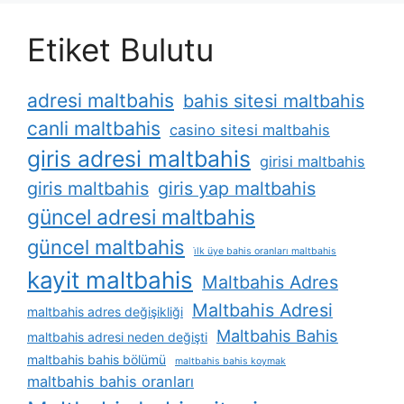
Etiket Bulutu
adresi maltbahis
bahis sitesi maltbahis
canli maltbahis
casino sitesi maltbahis
giris adresi maltbahis
girisi maltbahis
giris maltbahis
giris yap maltbahis
güncel adresi maltbahis
güncel maltbahis
i̇lk üye bahis oranları maltbahis
kayit maltbahis
Maltbahis Adres
Maltbahis Adresi
maltbahis adres değişikliği
Maltbahis Bahis
maltbahis adresi neden değişti
maltbahis bahis bölümü
maltbahis bahis koymak
maltbahis bahis oranları