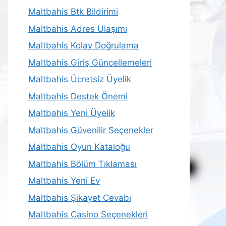
Maltbahis Btk Bildirimi
Maltbahis Adres Ulaşımı
Maltbahis Kolay Doğrulama
Maltbahis Giriş Güncellemeleri
Maltbahis Ücretsiz Üyelik
Maltbahis Destek Önemi
Maltbahis Yeni Üyelik
Maltbahis Güvenilir Seçenekler
Maltbahis Oyun Kataloğu
Maltbahis Bölüm Tıklaması
Maltbahis Yeni Ev
Maltbahis Şikayet Cevabı
Maltbahis Casino Seçenekleri