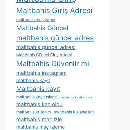
Maltbahis Giriş Adresi
maltbahis giriş yapın
Maltbahis Güncel
maltbahis güncel adres
maltbahis güncel adresi
Maltbahis Güncel Giriş Adresi
Maltbahis Güvenlir mi
maltbahis instagram
maltbahis kayit
Maltbahis kayıt
maltbahis kayıt i̇şlemi
maltbahis kayıt süreci
maltbahis kaç oldu
maltbahis kullanıcı
maltbahis kullanıcıları
maltbahis maç izle
maltbahis maç izleme