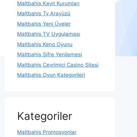
Maltbahis Kayıt Kurumları
Maltbahis Tv Arayüzü
Maltbahis Yeni Üyeler
Maltbahis TV Uygulaması
Maltbahis Keno Oyunu
Maltbahis Şifre Yenilemesi
Maltbahis Çevrimiçi Casino Sitesi
Maltbahis Oyun Kategorileri
Kategoriler
Maltbahis Promosyonlar