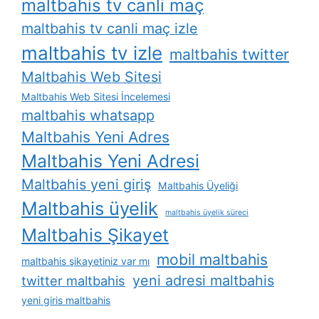
maltbahis tv canli maç
maltbahis tv canli maç izle
maltbahis tv izle
maltbahis twitter
Maltbahis Web Sitesi
Maltbahis Web Sitesi İncelemesi
maltbahis whatsapp
Maltbahis Yeni Adres
Maltbahis Yeni Adresi
Maltbahis yeni giriş
Maltbahis Üyeliği
Maltbahis üyelik
maltbahis üyelik süreci
Maltbahis Şikayet
mobil maltbahis
maltbahis şikayetiniz var mı
yeni adresi maltbahis
twitter maltbahis
yeni giris maltbahis