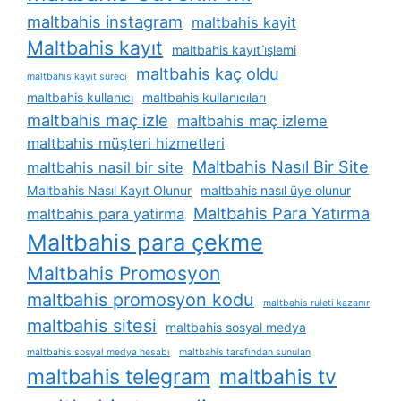
maltbahis instagram
maltbahis kayit
Maltbahis kayıt
maltbahis kayıt i̇şlemi
maltbahis kaç oldu
maltbahis kayıt süreci
maltbahis kullanıcı
maltbahis kullanıcıları
maltbahis maç izle
maltbahis maç izleme
maltbahis müşteri hizmetleri
Maltbahis Nasıl Bir Site
maltbahis nasil bir site
Maltbahis Nasıl Kayıt Olunur
maltbahis nasıl üye olunur
Maltbahis Para Yatırma
maltbahis para yatirma
Maltbahis para çekme
Maltbahis Promosyon
maltbahis promosyon kodu
maltbahis ruleti kazanır
maltbahis sitesi
maltbahis sosyal medya
maltbahis sosyal medya hesabı
maltbahis tarafından sunulan
maltbahis telegram
maltbahis tv