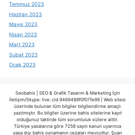
Temmuz 2023
Haziran 2023
Mayıs 2023
Nisan 2023
Mart 2023
Şubat 2023
Ocak 2023
Seobahis | SEO & Grafik Tasarım & Marketing İçin
İletişim/Skype: live:.cid.9469488f0f07fe99 | Web sitesi
üzerinde bulunan tüm bilgiler bilgilendirme amaçlı
yazılmıştır. Bu bilgiler üzerine bahis sitelerine kayıt
olduğunuz taktirde tüm sorumluluk sizlere aittir.
Türkiye yasalarına göre 7258 sayılı kanun uyarınca
yasa dışı bahis oynamanın cezaları mevcuttur. Şuan