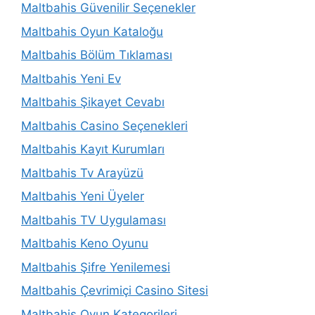
Maltbahis Güvenilir Seçenekler
Maltbahis Oyun Kataloğu
Maltbahis Bölüm Tıklaması
Maltbahis Yeni Ev
Maltbahis Şikayet Cevabı
Maltbahis Casino Seçenekleri
Maltbahis Kayıt Kurumları
Maltbahis Tv Arayüzü
Maltbahis Yeni Üyeler
Maltbahis TV Uygulaması
Maltbahis Keno Oyunu
Maltbahis Şifre Yenilemesi
Maltbahis Çevrimiçi Casino Sitesi
Maltbahis Oyun Kategorileri