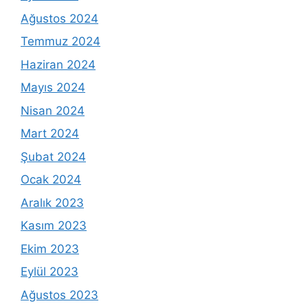
Ağustos 2024
Temmuz 2024
Haziran 2024
Mayıs 2024
Nisan 2024
Mart 2024
Şubat 2024
Ocak 2024
Aralık 2023
Kasım 2023
Ekim 2023
Eylül 2023
Ağustos 2023