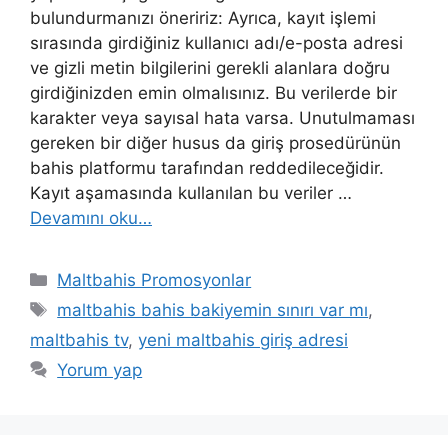
bulundurmanızı öneririz: Ayrıca, kayıt işlemi
sırasında girdiğiniz kullanıcı adı/e-posta adresi
ve gizli metin bilgilerini gerekli alanlara doğru
girdiğinizden emin olmalısınız. Bu verilerde bir
karakter veya sayısal hata varsa. Unutulmaması
gereken bir diğer husus da giriş prosedürünün
bahis platformu tarafından reddedileceğidir.
Kayıt aşamasında kullanılan bu veriler …
Devamını oku…
Kategoriler
Maltbahis Promosyonlar
Etiketler
maltbahis bahis bakiyemin sınırı var mı
,
maltbahis tv
,
yeni maltbahis giriş adresi
Yorum yap