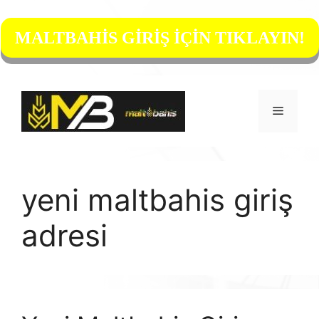
MALTBAHİS GİRİŞ İÇİN TIKLAYIN!
İçeriğe
atla
Menü
yeni maltbahis giriş
adresi