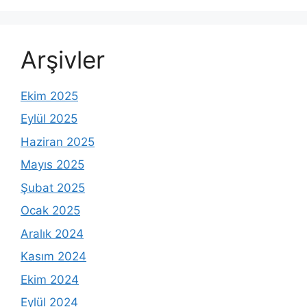
Arşivler
Ekim 2025
Eylül 2025
Haziran 2025
Mayıs 2025
Şubat 2025
Ocak 2025
Aralık 2024
Kasım 2024
Ekim 2024
Eylül 2024