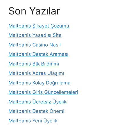
Son Yazılar
Maltbahis Şikayet Çözümü
Maltbahis Yasadışı Site
Maltbahis Casino Nasıl
Maltbahis Destek Araması
Maltbahis Btk Bildirimi
Maltbahis Adres Ulaşımı
Maltbahis Kolay Doğrulama
Maltbahis Giriş Güncellemeleri
Maltbahis Ücretsiz Üyelik
Maltbahis Destek Önemi
Maltbahis Yeni Üyelik