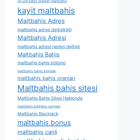
i̇lk üye bahis oranları maltbahis
kayit maltbahis
Maltbahis Adres
maltbahis adres değişikliği
Maltbahis Adresi
maltbahis adresi neden değişti
Maltbahis Bahis
maltbahis bahis bölümü
maltbahis bahis koymak
maltbahis bahis oranları
Maltbahis bahis sitesi
Maltbahis Bahis Sitesi Hakkında
maltbahis bağlantı vermesi
Maltbahis Blackjack
maltbahis bonus
maltbahis canli