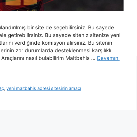
pılandırılmış bir site de seçebilirsiniz. Bu sayede
ale getirebilirsiniz. Bu sayede siteniz sitenize yeni
tlarını verdiğinde komisyon alırsınız. Bu sitenin
erinin zor durumlarda desteklenmesi karşılıklı
 Araçlarını nasıl bulabilirim Maltbahis …
Devamını
aç
,
yeni maltbahis adresi sitesinin amacı