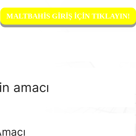
MALTBAHİS GİRİŞ İÇİN TIKLAYIN!
nin amacı
Amacı