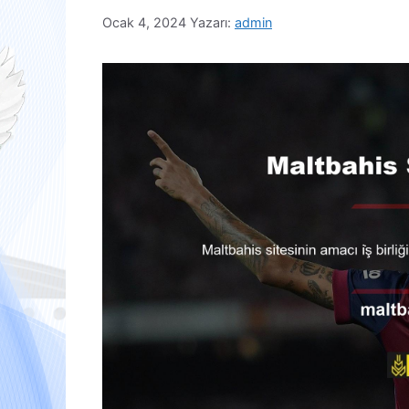
Ocak 4, 2024
Yazarı:
admin