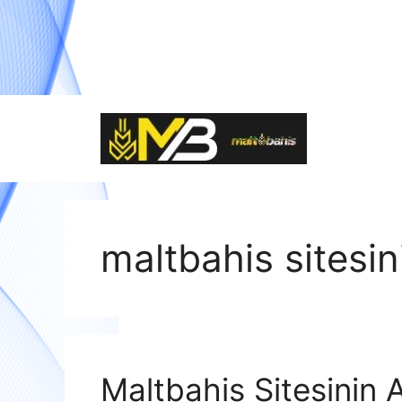
İçeriğe
atla
maltbahis sitesi
Maltbahis Sitesinin 