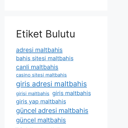
Etiket Bulutu
adresi maltbahis
bahis sitesi maltbahis
canli maltbahis
casino sitesi maltbahis
giris adresi maltbahis
giris maltbahis
girisi maltbahis
giris yap maltbahis
güncel adresi maltbahis
güncel maltbahis