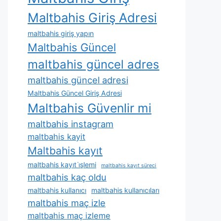
Maltbahis Giriş Adresi
maltbahis giriş yapın
Maltbahis Güncel
maltbahis güncel adres
maltbahis güncel adresi
Maltbahis Güncel Giriş Adresi
Maltbahis Güvenlir mi
maltbahis instagram
maltbahis kayit
Maltbahis kayıt
maltbahis kayıt i̇şlemi
maltbahis kayıt süreci
maltbahis kaç oldu
maltbahis kullanıcı
maltbahis kullanıcıları
maltbahis maç izle
maltbahis maç izleme