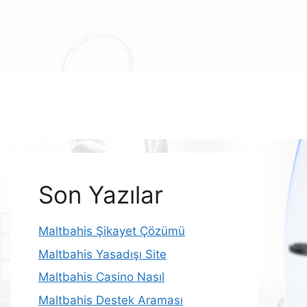
Son Yazılar
Maltbahis Şikayet Çözümü
Maltbahis Yasadışı Site
Maltbahis Casino Nasıl
Maltbahis Destek Araması