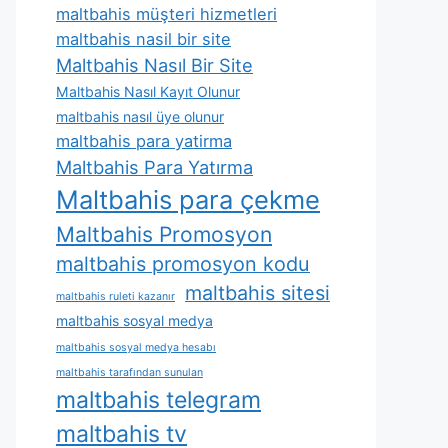
maltbahis müşteri hizmetleri
maltbahis nasil bir site
Maltbahis Nasıl Bir Site
Maltbahis Nasıl Kayıt Olunur
maltbahis nasıl üye olunur
maltbahis para yatirma
Maltbahis Para Yatırma
Maltbahis para çekme
Maltbahis Promosyon
maltbahis promosyon kodu
maltbahis sitesi
maltbahis ruleti kazanır
maltbahis sosyal medya
maltbahis sosyal medya hesabı
maltbahis tarafından sunulan
maltbahis telegram
maltbahis tv