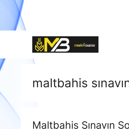
İçeriğe
atla
maltbahis sınavı
Maltbahis Sınavın S