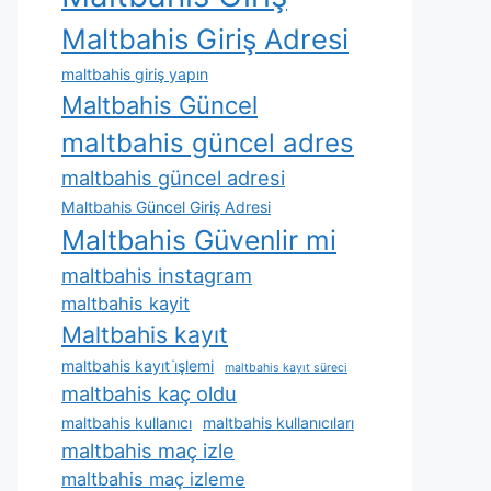
Maltbahis Giriş Adresi
maltbahis giriş yapın
Maltbahis Güncel
maltbahis güncel adres
maltbahis güncel adresi
Maltbahis Güncel Giriş Adresi
Maltbahis Güvenlir mi
maltbahis instagram
maltbahis kayit
Maltbahis kayıt
maltbahis kayıt i̇şlemi
maltbahis kayıt süreci
maltbahis kaç oldu
maltbahis kullanıcı
maltbahis kullanıcıları
maltbahis maç izle
maltbahis maç izleme