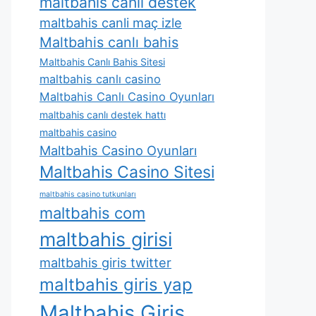
maltbahis canli destek
maltbahis canli maç izle
Maltbahis canlı bahis
Maltbahis Canlı Bahis Sitesi
maltbahis canlı casino
Maltbahis Canlı Casino Oyunları
maltbahis canlı destek hattı
maltbahis casino
Maltbahis Casino Oyunları
Maltbahis Casino Sitesi
maltbahis casino tutkunları
maltbahis com
maltbahis girisi
maltbahis giris twitter
maltbahis giris yap
Maltbahis Giriş