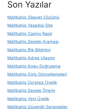
Son Yazılar
Maltbahis Şikayet Çözümü
Maltbahis Yasadışı Site
Maltbahis Casino Nasıl
Maltbahis Destek Araması
Maltbahis Btk Bildirimi
Maltbahis Adres Ulaşımı
Maltbahis Kolay Doğrulama
Maltbahis Giriş Güncellemeleri
Maltbahis Ücretsiz Üyelik
Maltbahis Destek Önemi
Maltbahis Yeni Üyelik
Maltbahis Güvenilir Seçenekler