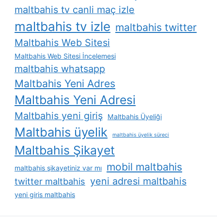
maltbahis tv canli maç izle
maltbahis tv izle
maltbahis twitter
Maltbahis Web Sitesi
Maltbahis Web Sitesi İncelemesi
maltbahis whatsapp
Maltbahis Yeni Adres
Maltbahis Yeni Adresi
Maltbahis yeni giriş
Maltbahis Üyeliği
Maltbahis üyelik
maltbahis üyelik süreci
Maltbahis Şikayet
mobil maltbahis
maltbahis şikayetiniz var mı
yeni adresi maltbahis
twitter maltbahis
yeni giris maltbahis