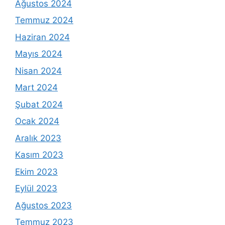
Ağustos 2024
Temmuz 2024
Haziran 2024
Mayıs 2024
Nisan 2024
Mart 2024
Şubat 2024
Ocak 2024
Aralık 2023
Kasım 2023
Ekim 2023
Eylül 2023
Ağustos 2023
Temmuz 2023