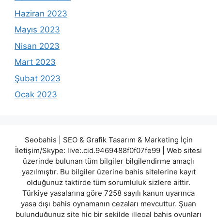
Haziran 2023
Mayıs 2023
Nisan 2023
Mart 2023
Şubat 2023
Ocak 2023
Seobahis | SEO & Grafik Tasarım & Marketing İçin
İletişim/Skype: live:.cid.9469488f0f07fe99 | Web sitesi
üzerinde bulunan tüm bilgiler bilgilendirme amaçlı
yazılmıştır. Bu bilgiler üzerine bahis sitelerine kayıt
olduğunuz taktirde tüm sorumluluk sizlere aittir.
Türkiye yasalarına göre 7258 sayılı kanun uyarınca
yasa dışı bahis oynamanın cezaları mevcuttur. Şuan
bulunduğunuz site hiç bir şekilde illegal bahis oyunları