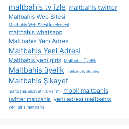
maltbahis tv izle
maltbahis twitter
Maltbahis Web Sitesi
Maltbahis Web Sitesi İncelemesi
maltbahis whatsapp
Maltbahis Yeni Adres
Maltbahis Yeni Adresi
Maltbahis yeni giriş
Maltbahis Üyeliği
Maltbahis üyelik
maltbahis üyelik süreci
Maltbahis Şikayet
mobil maltbahis
maltbahis şikayetiniz var mı
yeni adresi maltbahis
twitter maltbahis
yeni giris maltbahis