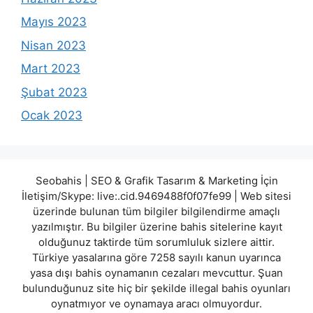
Mayıs 2023
Nisan 2023
Mart 2023
Şubat 2023
Ocak 2023
Seobahis | SEO & Grafik Tasarım & Marketing İçin
İletişim/Skype: live:.cid.9469488f0f07fe99 | Web sitesi
üzerinde bulunan tüm bilgiler bilgilendirme amaçlı
yazılmıştır. Bu bilgiler üzerine bahis sitelerine kayıt
olduğunuz taktirde tüm sorumluluk sizlere aittir.
Türkiye yasalarına göre 7258 sayılı kanun uyarınca
yasa dışı bahis oynamanın cezaları mevcuttur. Şuan
bulunduğunuz site hiç bir şekilde illegal bahis oyunları
oynatmıyor ve oynamaya aracı olmuyordur.