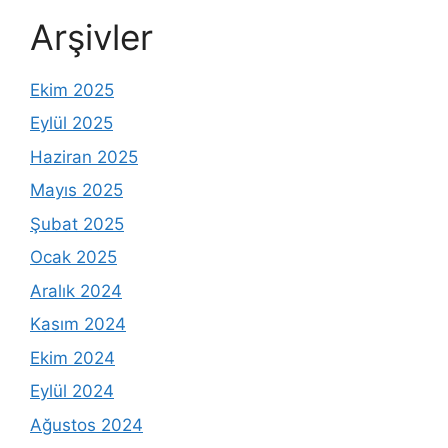
Arşivler
Ekim 2025
Eylül 2025
Haziran 2025
Mayıs 2025
Şubat 2025
Ocak 2025
Aralık 2024
Kasım 2024
Ekim 2024
Eylül 2024
Ağustos 2024