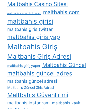
Maltbahis Casino Sitesi
maltbahis com
maltbahis casino tutkunları
maltbahis girisi
maltbahis giris twitter
maltbahis giris yap
Maltbahis Giriş
Maltbahis Giriş Adresi
Maltbahis Güncel
maltbahis giriş yapın
maltbahis güncel adres
maltbahis güncel adresi
Maltbahis Güncel Giriş Adresi
Maltbahis Güvenlir mi
maltbahis instagram
maltbahis kayit