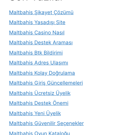
Maltbahis Şikayet Çözümü
Maltbahis Yasadışı Site
Maltbahis Casino Nasıl
Maltbahis Destek Araması
Maltbahis Btk Bildirimi
Maltbahis Adres Ulaşımı
Maltbahis Kolay Doğrulama
Maltbahis Giriş Güncellemeleri
Maltbahis Ücretsiz Üyelik
Maltbahis Destek Önemi
Maltbahis Yeni Üyelik
Maltbahis Güvenilir Seçenekler
Maltbahis Oyun Kataloğu