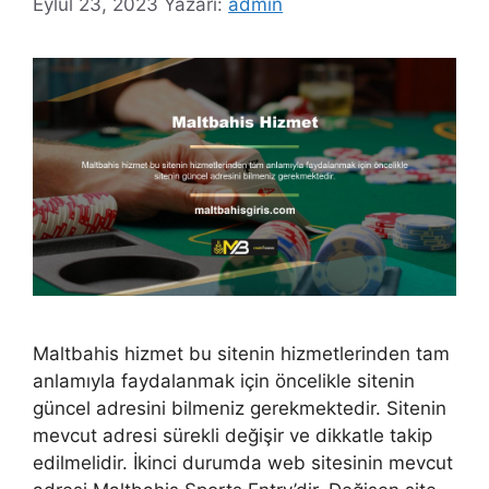
Eylül 23, 2023
Yazarı:
admin
Maltbahis hizmet bu sitenin hizmetlerinden tam
anlamıyla faydalanmak için öncelikle sitenin
güncel adresini bilmeniz gerekmektedir. Sitenin
mevcut adresi sürekli değişir ve dikkatle takip
edilmelidir. İkinci durumda web sitesinin mevcut