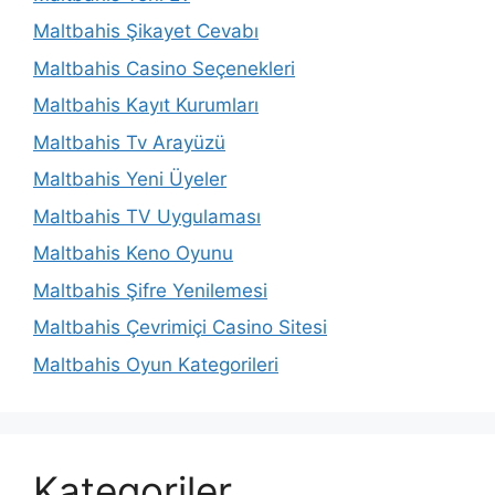
Maltbahis Şikayet Cevabı
Maltbahis Casino Seçenekleri
Maltbahis Kayıt Kurumları
Maltbahis Tv Arayüzü
Maltbahis Yeni Üyeler
Maltbahis TV Uygulaması
Maltbahis Keno Oyunu
Maltbahis Şifre Yenilemesi
Maltbahis Çevrimiçi Casino Sitesi
Maltbahis Oyun Kategorileri
Kategoriler