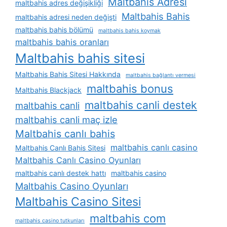
Maltbahis Adresi
maltbahis adres değişikliği
Maltbahis Bahis
maltbahis adresi neden değişti
maltbahis bahis bölümü
maltbahis bahis koymak
maltbahis bahis oranları
Maltbahis bahis sitesi
Maltbahis Bahis Sitesi Hakkında
maltbahis bağlantı vermesi
maltbahis bonus
Maltbahis Blackjack
maltbahis canli destek
maltbahis canli
maltbahis canli maç izle
Maltbahis canlı bahis
maltbahis canlı casino
Maltbahis Canlı Bahis Sitesi
Maltbahis Canlı Casino Oyunları
maltbahis canlı destek hattı
maltbahis casino
Maltbahis Casino Oyunları
Maltbahis Casino Sitesi
maltbahis com
maltbahis casino tutkunları