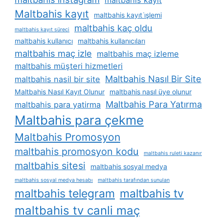
Maltbahis kayıt
maltbahis kayıt i̇şlemi
maltbahis kaç oldu
maltbahis kayıt süreci
maltbahis kullanıcı
maltbahis kullanıcıları
maltbahis maç izle
maltbahis maç izleme
maltbahis müşteri hizmetleri
Maltbahis Nasıl Bir Site
maltbahis nasil bir site
Maltbahis Nasıl Kayıt Olunur
maltbahis nasıl üye olunur
Maltbahis Para Yatırma
maltbahis para yatirma
Maltbahis para çekme
Maltbahis Promosyon
maltbahis promosyon kodu
maltbahis ruleti kazanır
maltbahis sitesi
maltbahis sosyal medya
maltbahis sosyal medya hesabı
maltbahis tarafından sunulan
maltbahis telegram
maltbahis tv
maltbahis tv canli maç