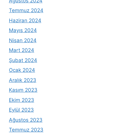
Ağustos 2024
Temmuz 2024
Haziran 2024
Mayıs 2024
Nisan 2024
Mart 2024
Şubat 2024
Ocak 2024
Aralık 2023
Kasım 2023
Ekim 2023
Eylül 2023
Ağustos 2023
Temmuz 2023