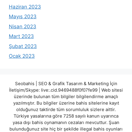
Haziran 2023
Mayıs 2023
Nisan 2023
Mart 2023
Şubat 2023
Ocak 2023
Seobahis | SEO & Grafik Tasarım & Marketing İçin
İletişim/Skype: live:.cid.9469488f0f07fe99 | Web sitesi
üzerinde bulunan tüm bilgiler bilgilendirme amaçlı
yazılmıştır. Bu bilgiler üzerine bahis sitelerine kayıt
olduğunuz taktirde tüm sorumluluk sizlere aittir.
Türkiye yasalarına göre 7258 sayılı kanun uyarınca
yasa dışı bahis oynamanın cezaları mevcuttur. Şuan
bulunduğunuz site hiç bir şekilde illegal bahis oyunları