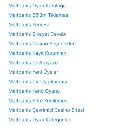
Maltbahis Oyun Kataloğu
Maltbahis Bölüm Tıklaması
Maltbahis Yeni Ev
Maltbahis Şikayet Cevabı
Maltbahis Casino Seçenekleri
Maltbahis Kayıt Kurumları
Maltbahis Tv Arayüzü
Maltbahis Yeni Üyeler
Maltbahis TV Uygulaması
Maltbahis Keno Oyunu
Maltbahis Şifre Yenilemesi
Maltbahis Çevrimiçi Casino Sitesi
Maltbahis Oyun Kategorileri