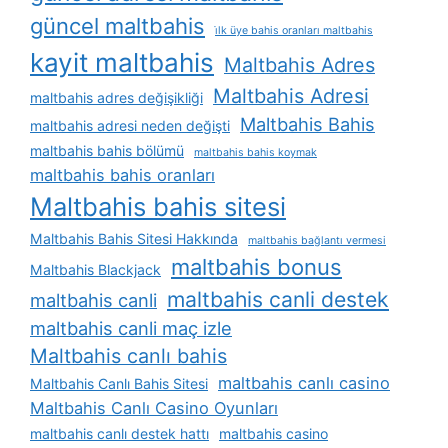
güncel maltbahis
i̇lk üye bahis oranları maltbahis
kayit maltbahis
Maltbahis Adres
Maltbahis Adresi
maltbahis adres değişikliği
Maltbahis Bahis
maltbahis adresi neden değişti
maltbahis bahis bölümü
maltbahis bahis koymak
maltbahis bahis oranları
Maltbahis bahis sitesi
Maltbahis Bahis Sitesi Hakkında
maltbahis bağlantı vermesi
maltbahis bonus
Maltbahis Blackjack
maltbahis canli destek
maltbahis canli
maltbahis canli maç izle
Maltbahis canlı bahis
maltbahis canlı casino
Maltbahis Canlı Bahis Sitesi
Maltbahis Canlı Casino Oyunları
maltbahis canlı destek hattı
maltbahis casino