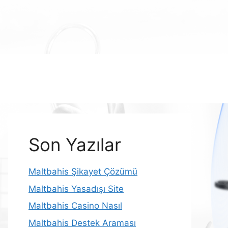
Son Yazılar
Maltbahis Şikayet Çözümü
Maltbahis Yasadışı Site
Maltbahis Casino Nasıl
Maltbahis Destek Araması