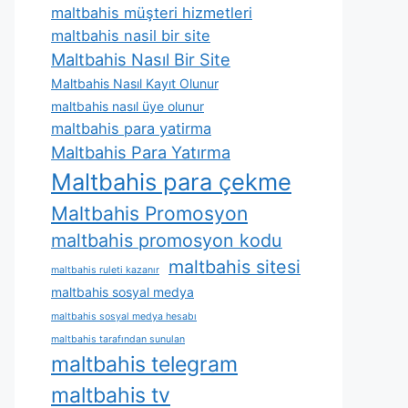
maltbahis müşteri hizmetleri
maltbahis nasil bir site
Maltbahis Nasıl Bir Site
Maltbahis Nasıl Kayıt Olunur
maltbahis nasıl üye olunur
maltbahis para yatirma
Maltbahis Para Yatırma
Maltbahis para çekme
Maltbahis Promosyon
maltbahis promosyon kodu
maltbahis sitesi
maltbahis ruleti kazanır
maltbahis sosyal medya
maltbahis sosyal medya hesabı
maltbahis tarafından sunulan
maltbahis telegram
maltbahis tv