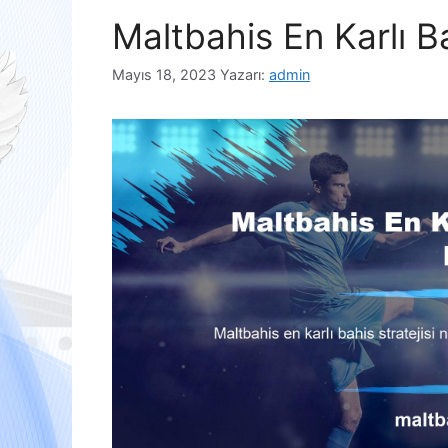
Maltbahis En Karlı Ba
Mayıs 18, 2023
Yazarı:
admin