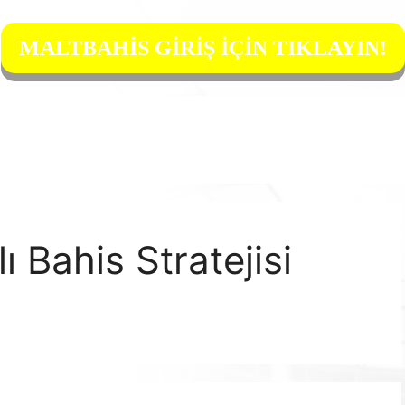
MALTBAHİS GİRİŞ İÇİN TIKLAYIN!
ı Bahis Stratejisi