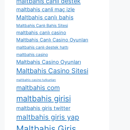
maltbahis canli destek
maltbahis canli maç izle
Maltbahis canlı bahis
Maltbahis Canlı Bahis Sitesi
maltbahis canlı casino
Maltbahis Canlı Casino Oyunları
maltbahis canlı destek hattı
maltbahis casino
Maltbahis Casino Oyunları
Maltbahis Casino Sitesi
maltbahis casino tutkunları
maltbahis com
maltbahis girisi
maltbahis giris twitter
maltbahis giris yap
Maltbahis Giriş