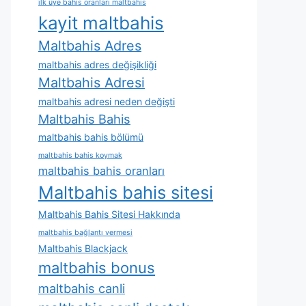
i̇lk üye bahis oranları maltbahis
kayit maltbahis
Maltbahis Adres
maltbahis adres değişikliği
Maltbahis Adresi
maltbahis adresi neden değişti
Maltbahis Bahis
maltbahis bahis bölümü
maltbahis bahis koymak
maltbahis bahis oranları
Maltbahis bahis sitesi
Maltbahis Bahis Sitesi Hakkında
maltbahis bağlantı vermesi
Maltbahis Blackjack
maltbahis bonus
maltbahis canli