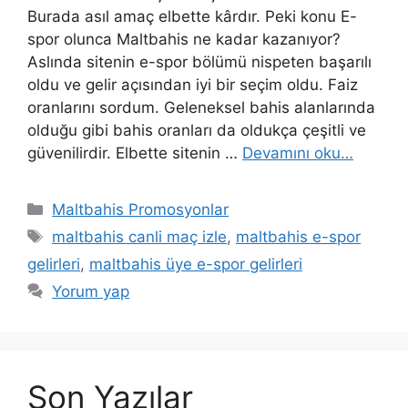
Burada asıl amaç elbette kârdır. Peki konu E-
spor olunca Maltbahis ne kadar kazanıyor?
Aslında sitenin e-spor bölümü nispeten başarılı
oldu ve gelir açısından iyi bir seçim oldu. Faiz
oranlarını sordum. Geleneksel bahis alanlarında
olduğu gibi bahis oranları da oldukça çeşitli ve
güvenilirdir. Elbette sitenin …
Devamını oku…
Kategoriler
Maltbahis Promosyonlar
Etiketler
maltbahis canli maç izle
,
maltbahis e-spor
gelirleri
,
maltbahis üye e-spor gelirleri
Yorum yap
Son Yazılar