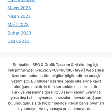
Mayıs 2023
Nisan 2023
Mart 2023
Şubat 2023
Ocak 2023
Seobahis | SEO & Grafik Tasarım & Marketing İçin
İletişim/Skype: live:.cid.9469488f0f07fe99 | Web sitesi
üzerinde bulunan tüm bilgiler bilgilendirme amaçlı
yazılmıştır. Bu bilgiler üzerine bahis sitelerine kayıt
olduğunuz taktirde tüm sorumluluk sizlere aittir.
Türkiye yasalarına göre 7258 sayılı kanun uyarınca
yasa dışı bahis oynamanın cezaları mevcuttur. Şuan
bulunduğunuz site hiç bir şekilde illegal bahis oyunları
oynatmıyor ve oynamaya aracı olmuyordur.