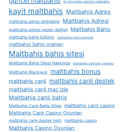
güncel maltbahis
i̇lk üye bahis oranları maltbahis
kayit maltbahis
Maltbahis Adres
Maltbahis Adresi
maltbahis adres değişikliği
Maltbahis Bahis
maltbahis adresi neden değişti
maltbahis bahis bölümü
maltbahis bahis koymak
maltbahis bahis oranları
Maltbahis bahis sitesi
Maltbahis Bahis Sitesi Hakkında
maltbahis bağlantı vermesi
maltbahis bonus
Maltbahis Blackjack
maltbahis canli destek
maltbahis canli
maltbahis canli maç izle
Maltbahis canlı bahis
maltbahis canlı casino
Maltbahis Canlı Bahis Sitesi
Maltbahis Canlı Casino Oyunları
maltbahis canlı destek hattı
maltbahis casino
Maltbahis Casino Oyunları