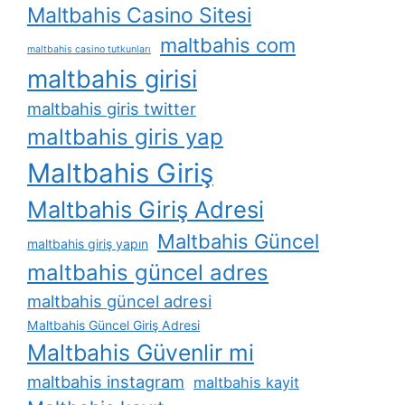
Maltbahis Casino Sitesi
maltbahis com
maltbahis casino tutkunları
maltbahis girisi
maltbahis giris twitter
maltbahis giris yap
Maltbahis Giriş
Maltbahis Giriş Adresi
Maltbahis Güncel
maltbahis giriş yapın
maltbahis güncel adres
maltbahis güncel adresi
Maltbahis Güncel Giriş Adresi
Maltbahis Güvenlir mi
maltbahis instagram
maltbahis kayit