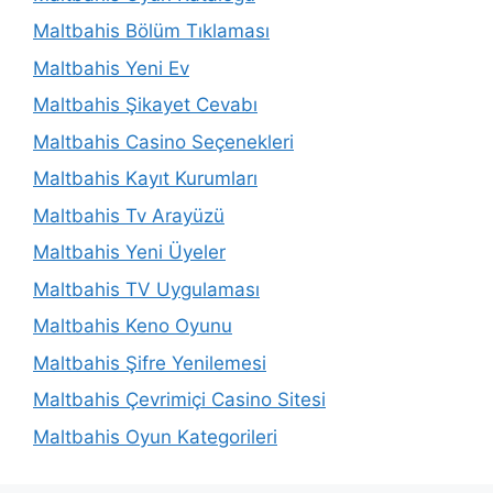
Maltbahis Bölüm Tıklaması
Maltbahis Yeni Ev
Maltbahis Şikayet Cevabı
Maltbahis Casino Seçenekleri
Maltbahis Kayıt Kurumları
Maltbahis Tv Arayüzü
Maltbahis Yeni Üyeler
Maltbahis TV Uygulaması
Maltbahis Keno Oyunu
Maltbahis Şifre Yenilemesi
Maltbahis Çevrimiçi Casino Sitesi
Maltbahis Oyun Kategorileri