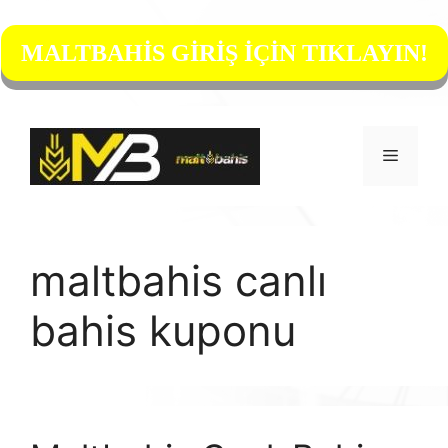
MALTBAHİS GİRİŞ İÇİN TIKLAYIN!
İçeriğe
atla
Menü
maltbahis canlı
bahis kuponu