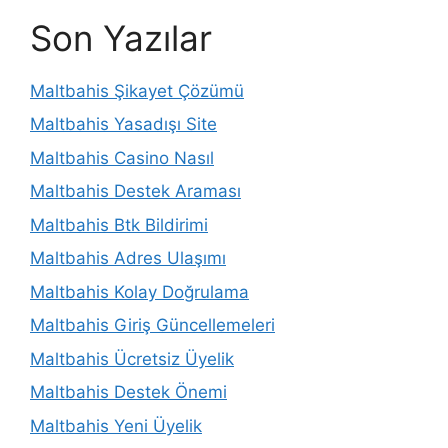
Son Yazılar
Maltbahis Şikayet Çözümü
Maltbahis Yasadışı Site
Maltbahis Casino Nasıl
Maltbahis Destek Araması
Maltbahis Btk Bildirimi
Maltbahis Adres Ulaşımı
Maltbahis Kolay Doğrulama
Maltbahis Giriş Güncellemeleri
Maltbahis Ücretsiz Üyelik
Maltbahis Destek Önemi
Maltbahis Yeni Üyelik