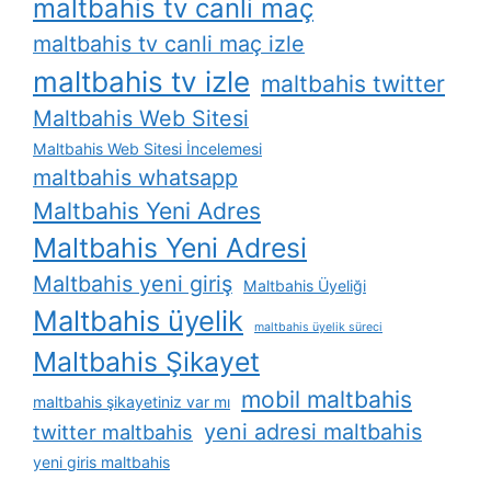
maltbahis tv canli maç
maltbahis tv canli maç izle
maltbahis tv izle
maltbahis twitter
Maltbahis Web Sitesi
Maltbahis Web Sitesi İncelemesi
maltbahis whatsapp
Maltbahis Yeni Adres
Maltbahis Yeni Adresi
Maltbahis yeni giriş
Maltbahis Üyeliği
Maltbahis üyelik
maltbahis üyelik süreci
Maltbahis Şikayet
mobil maltbahis
maltbahis şikayetiniz var mı
yeni adresi maltbahis
twitter maltbahis
yeni giris maltbahis