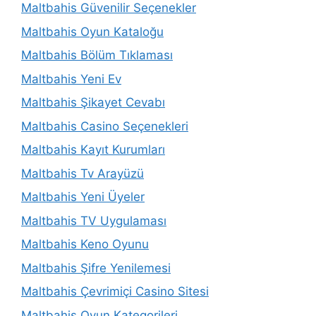
Maltbahis Güvenilir Seçenekler
Maltbahis Oyun Kataloğu
Maltbahis Bölüm Tıklaması
Maltbahis Yeni Ev
Maltbahis Şikayet Cevabı
Maltbahis Casino Seçenekleri
Maltbahis Kayıt Kurumları
Maltbahis Tv Arayüzü
Maltbahis Yeni Üyeler
Maltbahis TV Uygulaması
Maltbahis Keno Oyunu
Maltbahis Şifre Yenilemesi
Maltbahis Çevrimiçi Casino Sitesi
Maltbahis Oyun Kategorileri