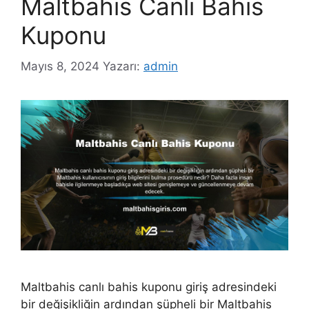
Maltbahis Canlı Bahis
Kuponu
Mayıs 8, 2024
Yazarı:
admin
Maltbahis canlı bahis kuponu giriş adresindeki
bir değişikliğin ardından şüpheli bir Maltbahis