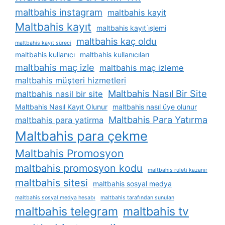
maltbahis instagram
maltbahis kayit
Maltbahis kayıt
maltbahis kayıt i̇şlemi
maltbahis kaç oldu
maltbahis kayıt süreci
maltbahis kullanıcı
maltbahis kullanıcıları
maltbahis maç izle
maltbahis maç izleme
maltbahis müşteri hizmetleri
Maltbahis Nasıl Bir Site
maltbahis nasil bir site
Maltbahis Nasıl Kayıt Olunur
maltbahis nasıl üye olunur
Maltbahis Para Yatırma
maltbahis para yatirma
Maltbahis para çekme
Maltbahis Promosyon
maltbahis promosyon kodu
maltbahis ruleti kazanır
maltbahis sitesi
maltbahis sosyal medya
maltbahis sosyal medya hesabı
maltbahis tarafından sunulan
maltbahis telegram
maltbahis tv