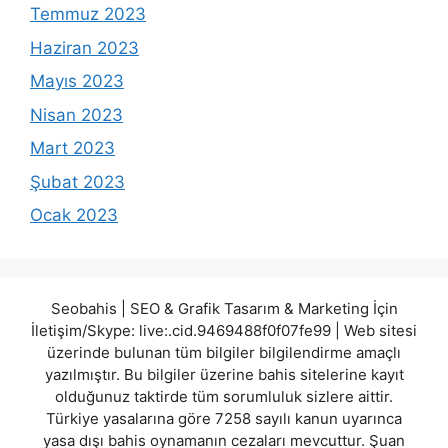
Temmuz 2023
Haziran 2023
Mayıs 2023
Nisan 2023
Mart 2023
Şubat 2023
Ocak 2023
Seobahis | SEO & Grafik Tasarım & Marketing İçin
İletişim/Skype: live:.cid.9469488f0f07fe99 | Web sitesi
üzerinde bulunan tüm bilgiler bilgilendirme amaçlı
yazılmıştır. Bu bilgiler üzerine bahis sitelerine kayıt
olduğunuz taktirde tüm sorumluluk sizlere aittir.
Türkiye yasalarına göre 7258 sayılı kanun uyarınca
yasa dışı bahis oynamanın cezaları mevcuttur. Şuan