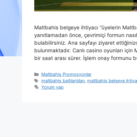
Maltbahis belgeye ihtiyacı “üyelerin Maltb
yanıtlamadan önce, çevrimiçi formun nasıl 
bulabilirsiniz. Ana sayfayı ziyaret ettiği
bulunmaktadır. Canlı casino oyunları için 
bir saat arası sürer. İşlem onay formunu
Kategoriler
Maltbahis Promosyonlar
Etiketler
maltbahis bağlantıları
,
maltbahis belgeye i̇htiya
Yorum yap