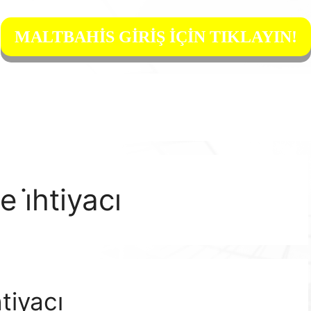
MALTBAHİS GİRİŞ İÇİN TIKLAYIN!
 i̇htiyacı
tiyacı