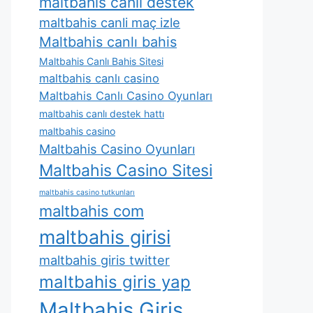
maltbahis canli destek
maltbahis canli maç izle
Maltbahis canlı bahis
Maltbahis Canlı Bahis Sitesi
maltbahis canlı casino
Maltbahis Canlı Casino Oyunları
maltbahis canlı destek hattı
maltbahis casino
Maltbahis Casino Oyunları
Maltbahis Casino Sitesi
maltbahis casino tutkunları
maltbahis com
maltbahis girisi
maltbahis giris twitter
maltbahis giris yap
Maltbahis Giriş