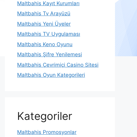
Maltbahis Kayıt Kurumları
Maltbahis Tv Arayüzü
Maltbahis Yeni Üyeler
Maltbahis TV Uygulaması
Maltbahis Keno Oyunu
Maltbahis Şifre Yenilemesi
Maltbahis Çevrimiçi Casino Sitesi
Maltbahis Oyun Kategorileri
Kategoriler
Maltbahis Promosyonlar