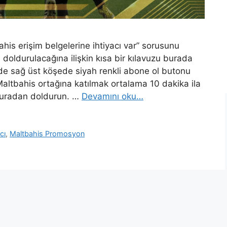
ahis erişim belgelerine ihtiyacı var” sorusunu
doldurulacağına ilişkin kısa bir kılavuzu burada
nizde sağ üst köşede siyah renkli abone ol butonu
Maltbahis ortağına katılmak ortalama 10 dakika ila
 buradan doldurun. …
Devamını oku…
cı
,
Maltbahis Promosyon