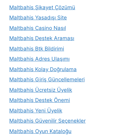
Maltbahis Şikayet Çözümü
Maltbahis Yasadışı Site
Maltbahis Casino Nasıl
Maltbahis Destek Araması
Maltbahis Btk Bildirimi
Maltbahis Adres Ulaşımı
Maltbahis Kolay Doğrulama
Maltbahis Giriş Güncellemeleri
Maltbahis Ücretsiz Üyelik
Maltbahis Destek Önemi
Maltbahis Yeni Üyelik
Maltbahis Güvenilir Seçenekler
Maltbahis Oyun Kataloğu