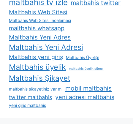
maltbahis tv izle
maltbahis twitter
Maltbahis Web Sitesi
Maltbahis Web Sitesi İncelemesi
maltbahis whatsapp
Maltbahis Yeni Adres
Maltbahis Yeni Adresi
Maltbahis yeni giriş
Maltbahis Üyeliği
Maltbahis üyelik
maltbahis üyelik süreci
Maltbahis Şikayet
mobil maltbahis
maltbahis şikayetiniz var mı
yeni adresi maltbahis
twitter maltbahis
yeni giris maltbahis