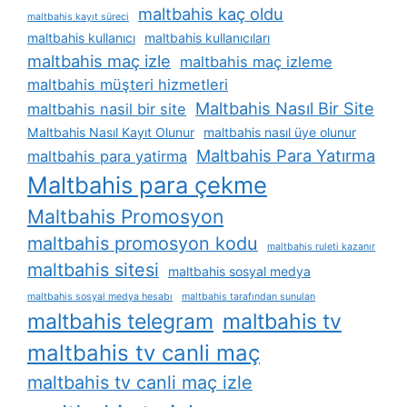
maltbahis kaç oldu
maltbahis kayıt süreci
maltbahis kullanıcı
maltbahis kullanıcıları
maltbahis maç izle
maltbahis maç izleme
maltbahis müşteri hizmetleri
Maltbahis Nasıl Bir Site
maltbahis nasil bir site
Maltbahis Nasıl Kayıt Olunur
maltbahis nasıl üye olunur
Maltbahis Para Yatırma
maltbahis para yatirma
Maltbahis para çekme
Maltbahis Promosyon
maltbahis promosyon kodu
maltbahis ruleti kazanır
maltbahis sitesi
maltbahis sosyal medya
maltbahis sosyal medya hesabı
maltbahis tarafından sunulan
maltbahis telegram
maltbahis tv
maltbahis tv canli maç
maltbahis tv canli maç izle