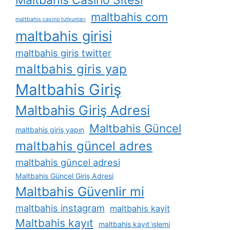
maltbahis com
maltbahis casino tutkunları
maltbahis girisi
maltbahis giris twitter
maltbahis giris yap
Maltbahis Giriş
Maltbahis Giriş Adresi
Maltbahis Güncel
maltbahis giriş yapın
maltbahis güncel adres
maltbahis güncel adresi
Maltbahis Güncel Giriş Adresi
Maltbahis Güvenlir mi
maltbahis instagram
maltbahis kayit
Maltbahis kayıt
maltbahis kayıt i̇şlemi