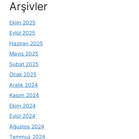
Arşivler
Ekim 2025
Eylül 2025
Haziran 2025
Mayıs 2025
Şubat 2025
Ocak 2025
Aralık 2024
Kasım 2024
Ekim 2024
Eylül 2024
Ağustos 2024
Temmuz 2024