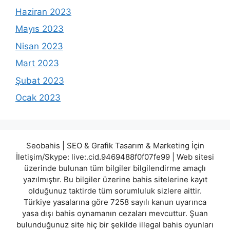
Haziran 2023
Mayıs 2023
Nisan 2023
Mart 2023
Şubat 2023
Ocak 2023
Seobahis | SEO & Grafik Tasarım & Marketing İçin
İletişim/Skype: live:.cid.9469488f0f07fe99 | Web sitesi
üzerinde bulunan tüm bilgiler bilgilendirme amaçlı
yazılmıştır. Bu bilgiler üzerine bahis sitelerine kayıt
olduğunuz taktirde tüm sorumluluk sizlere aittir.
Türkiye yasalarına göre 7258 sayılı kanun uyarınca
yasa dışı bahis oynamanın cezaları mevcuttur. Şuan
bulunduğunuz site hiç bir şekilde illegal bahis oyunları