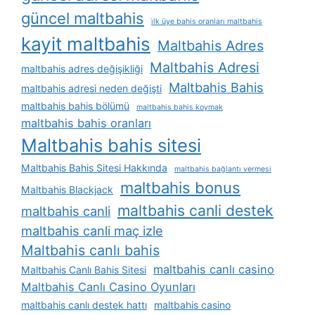
güncel maltbahis
i̇lk üye bahis oranları maltbahis
kayit maltbahis
Maltbahis Adres
Maltbahis Adresi
maltbahis adres değişikliği
Maltbahis Bahis
maltbahis adresi neden değişti
maltbahis bahis bölümü
maltbahis bahis koymak
maltbahis bahis oranları
Maltbahis bahis sitesi
Maltbahis Bahis Sitesi Hakkında
maltbahis bağlantı vermesi
maltbahis bonus
Maltbahis Blackjack
maltbahis canli destek
maltbahis canli
maltbahis canli maç izle
Maltbahis canlı bahis
maltbahis canlı casino
Maltbahis Canlı Bahis Sitesi
Maltbahis Canlı Casino Oyunları
maltbahis canlı destek hattı
maltbahis casino