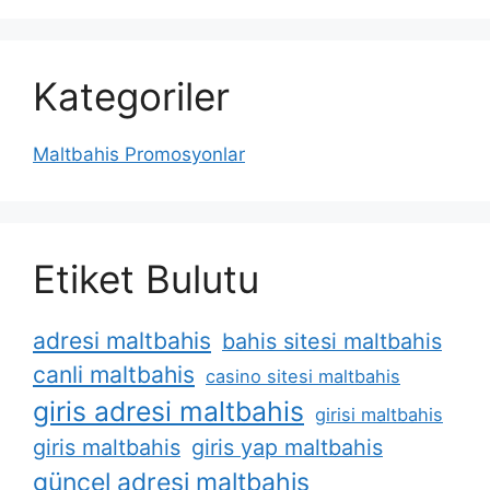
Kategoriler
Maltbahis Promosyonlar
Etiket Bulutu
adresi maltbahis
bahis sitesi maltbahis
canli maltbahis
casino sitesi maltbahis
giris adresi maltbahis
girisi maltbahis
giris maltbahis
giris yap maltbahis
güncel adresi maltbahis