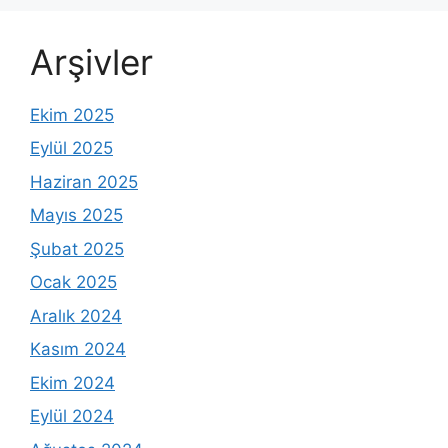
Arşivler
Ekim 2025
Eylül 2025
Haziran 2025
Mayıs 2025
Şubat 2025
Ocak 2025
Aralık 2024
Kasım 2024
Ekim 2024
Eylül 2024