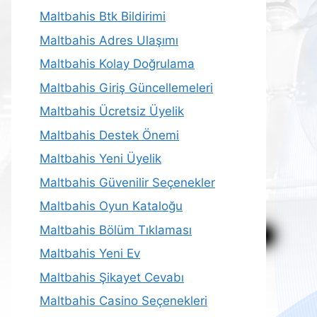
Maltbahis Btk Bildirimi
Maltbahis Adres Ulaşımı
Maltbahis Kolay Doğrulama
Maltbahis Giriş Güncellemeleri
Maltbahis Ücretsiz Üyelik
Maltbahis Destek Önemi
Maltbahis Yeni Üyelik
Maltbahis Güvenilir Seçenekler
Maltbahis Oyun Kataloğu
Maltbahis Bölüm Tıklaması
Maltbahis Yeni Ev
Maltbahis Şikayet Cevabı
Maltbahis Casino Seçenekleri