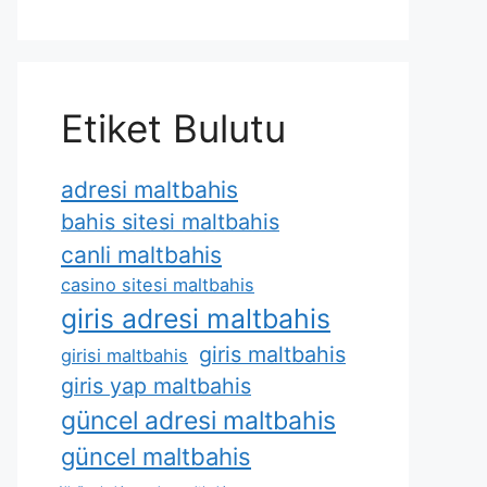
Etiket Bulutu
adresi maltbahis
bahis sitesi maltbahis
canli maltbahis
casino sitesi maltbahis
giris adresi maltbahis
giris maltbahis
girisi maltbahis
giris yap maltbahis
güncel adresi maltbahis
güncel maltbahis