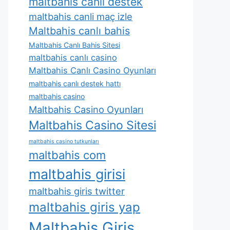
maltbahis canli destek
maltbahis canli maç izle
Maltbahis canlı bahis
Maltbahis Canlı Bahis Sitesi
maltbahis canlı casino
Maltbahis Canlı Casino Oyunları
maltbahis canlı destek hattı
maltbahis casino
Maltbahis Casino Oyunları
Maltbahis Casino Sitesi
maltbahis casino tutkunları
maltbahis com
maltbahis girisi
maltbahis giris twitter
maltbahis giris yap
Maltbahis Giriş