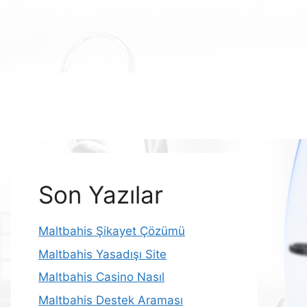
Son Yazılar
Maltbahis Şikayet Çözümü
Maltbahis Yasadışı Site
Maltbahis Casino Nasıl
Maltbahis Destek Araması