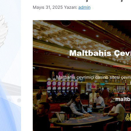
Mayıs 31, 2025
Yazarı:
admin