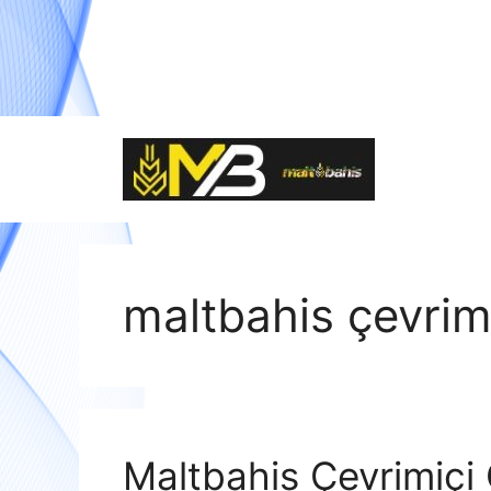
İçeriğe
atla
maltbahis çevrim
Maltbahis Çevrimiçi 