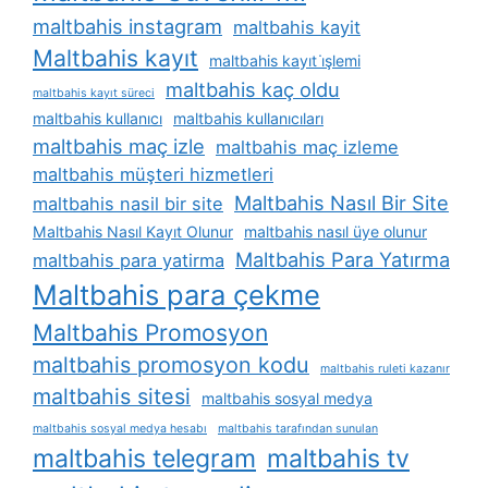
maltbahis instagram
maltbahis kayit
Maltbahis kayıt
maltbahis kayıt i̇şlemi
maltbahis kaç oldu
maltbahis kayıt süreci
maltbahis kullanıcı
maltbahis kullanıcıları
maltbahis maç izle
maltbahis maç izleme
maltbahis müşteri hizmetleri
Maltbahis Nasıl Bir Site
maltbahis nasil bir site
Maltbahis Nasıl Kayıt Olunur
maltbahis nasıl üye olunur
Maltbahis Para Yatırma
maltbahis para yatirma
Maltbahis para çekme
Maltbahis Promosyon
maltbahis promosyon kodu
maltbahis ruleti kazanır
maltbahis sitesi
maltbahis sosyal medya
maltbahis sosyal medya hesabı
maltbahis tarafından sunulan
maltbahis telegram
maltbahis tv