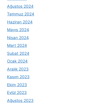
Ağustos 2024
Temmuz 2024
Haziran 2024
Mayıs 2024
Nisan 2024
Mart 2024
Şubat 2024
Ocak 2024
Aralık 2023
Kasım 2023
Ekim 2023
Eylül 2023
Ağustos 2023