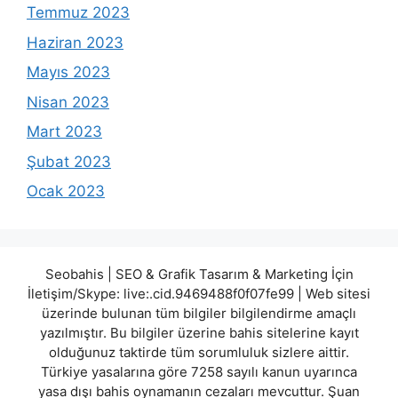
Temmuz 2023
Haziran 2023
Mayıs 2023
Nisan 2023
Mart 2023
Şubat 2023
Ocak 2023
Seobahis | SEO & Grafik Tasarım & Marketing İçin
İletişim/Skype: live:.cid.9469488f0f07fe99 | Web sitesi
üzerinde bulunan tüm bilgiler bilgilendirme amaçlı
yazılmıştır. Bu bilgiler üzerine bahis sitelerine kayıt
olduğunuz taktirde tüm sorumluluk sizlere aittir.
Türkiye yasalarına göre 7258 sayılı kanun uyarınca
yasa dışı bahis oynamanın cezaları mevcuttur. Şuan