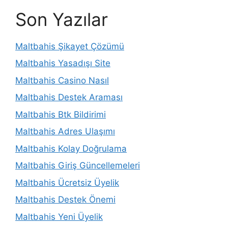
Son Yazılar
Maltbahis Şikayet Çözümü
Maltbahis Yasadışı Site
Maltbahis Casino Nasıl
Maltbahis Destek Araması
Maltbahis Btk Bildirimi
Maltbahis Adres Ulaşımı
Maltbahis Kolay Doğrulama
Maltbahis Giriş Güncellemeleri
Maltbahis Ücretsiz Üyelik
Maltbahis Destek Önemi
Maltbahis Yeni Üyelik