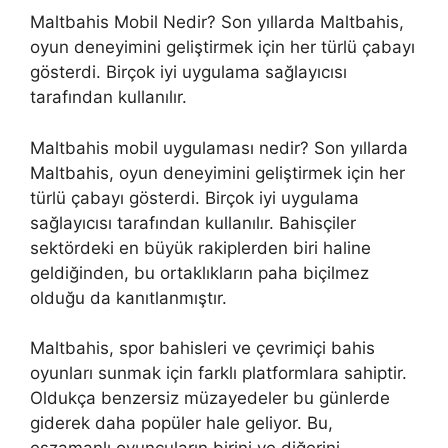
Maltbahis Mobil Nedir? Son yıllarda Maltbahis,
oyun deneyimini geliştirmek için her türlü çabayı
gösterdi. Birçok iyi uygulama sağlayıcısı
tarafından kullanılır.
Maltbahis mobil uygulaması nedir? Son yıllarda
Maltbahis, oyun deneyimini geliştirmek için her
türlü çabayı gösterdi. Birçok iyi uygulama
sağlayıcısı tarafından kullanılır. Bahisçiler
sektördeki en büyük rakiplerden biri haline
geldiğinden, bu ortaklıkların paha biçilmez
olduğu da kanıtlanmıştır.
Maltbahis, spor bahisleri ve çevrimiçi bahis
oyunları sunmak için farklı platformlara sahiptir.
Oldukça benzersiz müzayedeler bu günlerde
giderek daha popüler hale geliyor. Bu,