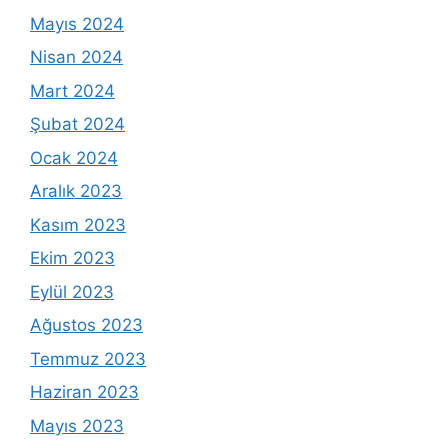
Mayıs 2024
Nisan 2024
Mart 2024
Şubat 2024
Ocak 2024
Aralık 2023
Kasım 2023
Ekim 2023
Eylül 2023
Ağustos 2023
Temmuz 2023
Haziran 2023
Mayıs 2023