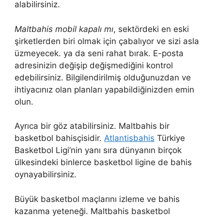
alabilirsiniz.
Maltbahis mobil kapalı mı
, sektördeki en eski
şirketlerden biri olmak için çabalıyor ve sizi asla
üzmeyecek. ya da seni rahat bırak. E-posta
adresinizin değişip değişmediğini kontrol
edebilirsiniz. Bilgilendirilmiş olduğunuzdan ve
ihtiyacınız olan planları yapabildiğinizden emin
olun.
Ayrıca bir göz atabilirsiniz. Maltbahis bir
basketbol bahisçisidir.
Atlantisbahis
Türkiye
Basketbol Ligi’nin yanı sıra dünyanın birçok
ülkesindeki binlerce basketbol ligine de bahis
oynayabilirsiniz.
Büyük basketbol maçlarını izleme ve bahis
kazanma yeteneği. Maltbahis basketbol