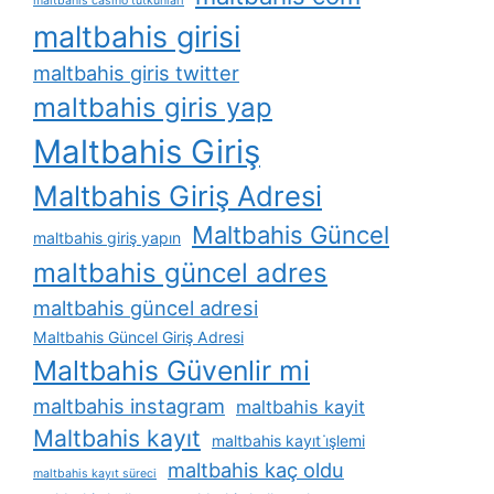
maltbahis casino tutkunları
maltbahis girisi
maltbahis giris twitter
maltbahis giris yap
Maltbahis Giriş
Maltbahis Giriş Adresi
Maltbahis Güncel
maltbahis giriş yapın
maltbahis güncel adres
maltbahis güncel adresi
Maltbahis Güncel Giriş Adresi
Maltbahis Güvenlir mi
maltbahis instagram
maltbahis kayit
Maltbahis kayıt
maltbahis kayıt i̇şlemi
maltbahis kaç oldu
maltbahis kayıt süreci