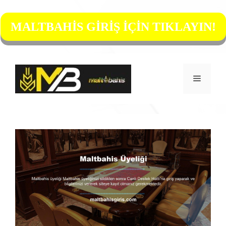
MALTBAHİS GİRİŞ İÇİN TIKLAYIN!
İçeriğe
atla
Menü