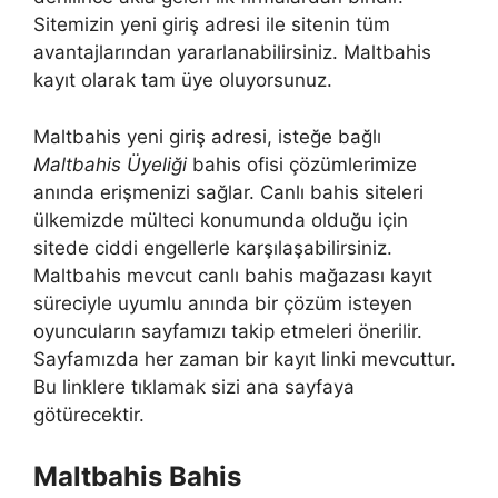
Sitemizin yeni giriş adresi ile sitenin tüm
avantajlarından yararlanabilirsiniz. Maltbahis
kayıt olarak tam üye oluyorsunuz.
Maltbahis yeni giriş adresi, isteğe bağlı
Maltbahis Üyeliği
bahis ofisi çözümlerimize
anında erişmenizi sağlar. Canlı bahis siteleri
ülkemizde mülteci konumunda olduğu için
sitede ciddi engellerle karşılaşabilirsiniz.
Maltbahis mevcut canlı bahis mağazası kayıt
süreciyle uyumlu anında bir çözüm isteyen
oyuncuların sayfamızı takip etmeleri önerilir.
Sayfamızda her zaman bir kayıt linki mevcuttur.
Bu linklere tıklamak sizi ana sayfaya
götürecektir.
Maltbahis Bahis