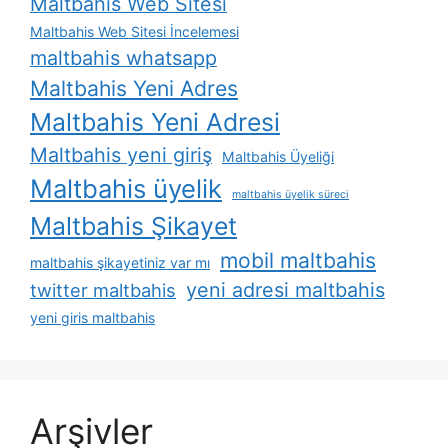
Maltbahis Web Sitesi
Maltbahis Web Sitesi İncelemesi
maltbahis whatsapp
Maltbahis Yeni Adres
Maltbahis Yeni Adresi
Maltbahis yeni giriş
Maltbahis Üyeliği
Maltbahis üyelik
maltbahis üyelik süreci
Maltbahis Şikayet
mobil maltbahis
maltbahis şikayetiniz var mı
yeni adresi maltbahis
twitter maltbahis
yeni giris maltbahis
Arşivler