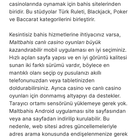
casinolarında oynamak için bahis sitelerinden
biridir. Bu stüdyolar Türk Ruleti, Blackjack, Poker
ve Baccarat kategorilerini birleştirir.
Kesintisiz bahis hizmetlerine ihtiyacınız varsa,
Maltbahis canlı casino oyunları büyük
kazandırabilir
mobil uygulaması en iyi seçiminiz.
Hızlı açılan sayfa yapısı ve en iyi görüntü kalitesi
sunan iki farklı sürümü vardır, böylece en
mantıklı olanı seçip oy pusulanızı akıllı
telefonunuzdan veya tabletinizden
doldurabilirsiniz. Ayrıca casino ve canlı casino
oyunları için donmamış altyapıyı da destekler.
Tarayıcı ortamı sensörünü yüklemeye gerek yok.
Maltbahis Android uygulaması site sayfasından
veya ana sayfadan indirilip kurulabilir. Bu
nedenle, web sitesi adres güncellemeleriyle
adres arama konusunda endişelenmenize gerek