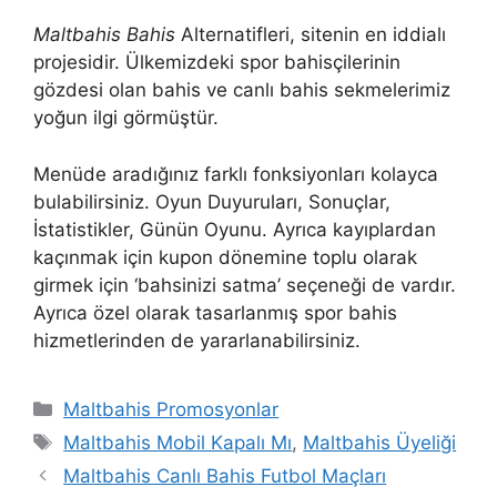
Maltbahis Bahis
Alternatifleri, sitenin en iddialı
projesidir. Ülkemizdeki spor bahisçilerinin
gözdesi olan bahis ve canlı bahis sekmelerimiz
yoğun ilgi görmüştür.
Menüde aradığınız farklı fonksiyonları kolayca
bulabilirsiniz. Oyun Duyuruları, Sonuçlar,
İstatistikler, Günün Oyunu. Ayrıca kayıplardan
kaçınmak için kupon dönemine toplu olarak
girmek için ‘bahsinizi satma’ seçeneği de vardır.
Ayrıca özel olarak tasarlanmış spor bahis
hizmetlerinden de yararlanabilirsiniz.
Kategoriler
Maltbahis Promosyonlar
Etiketler
Maltbahis Mobil Kapalı Mı
,
Maltbahis Üyeliği
Maltbahis Canlı Bahis Futbol Maçları