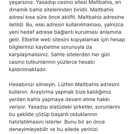
yaşarsınız. Yasadışı casino sitesi Maltbahis, en
dinamik bahis sitelerinden biridir. Maltbahis
adresi kısa süre önce aktifti. Maltbahis adresine
iletildi. Bu, eski adresin kullanılmaması, yalnızca
yeni hedef adrese bağlantı kurulması anlamına
gelir. Elbette web sitesini kopyalamak için hesap
bilgilerinizi kaybetme sorunuyla da
karşılaşmalısınız. Sahte sitelerden her gün
casino tutkunlarının yüzlerce hesabı
kaldırılmaktadır.
Hesabınızı silmeyin. Lütfen Maltbahis adresini
kullanın. Araştırma yapmak bize kaldığımız
yerden bahis yapmaya devam etme hakkı
veriyor. Yasadışı statüdeki şirketler, sorunlarını
bu şekilde çözüp başarılı olduklarının
hatırlatılmasını isterler. Bunu bir an önce
deneyimleyebilir ve bu ailede yerinizi