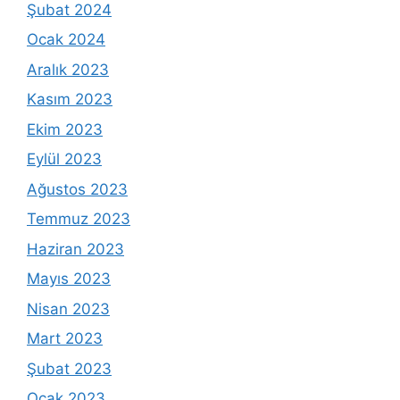
Şubat 2024
Ocak 2024
Aralık 2023
Kasım 2023
Ekim 2023
Eylül 2023
Ağustos 2023
Temmuz 2023
Haziran 2023
Mayıs 2023
Nisan 2023
Mart 2023
Şubat 2023
Ocak 2023