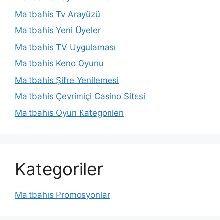
Maltbahis Tv Arayüzü
Maltbahis Yeni Üyeler
Maltbahis TV Uygulaması
Maltbahis Keno Oyunu
Maltbahis Şifre Yenilemesi
Maltbahis Çevrimiçi Casino Sitesi
Maltbahis Oyun Kategorileri
Kategoriler
Maltbahis Promosyonlar