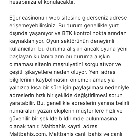
hesabınıza el konulacaktır.
Eğer casinonun web sitesine giderseniz adrese
erişemeyebilirsiniz. Bu durum genellikle yurt
dışında yaşanıyor ve BTK kontrol noktalarından
kaynaklanıyor. Oyun sektörünün deneyimli
kullanıcıları bu duruma alışkın ancak oyuna yeni
başlayan kullanıcıların bu duruma alışkın
olmaması sitenin meşruiyetini sorgulatıyor ve
çeşitli şikayetlere neden oluyor. Yeni adres
bilgilerinin kaybolmasını önlemek amacıyla
yalnızca kısa bir süre için paylaşılması nedeniyle
adreslerin hızlı bir şekilde değiştirilmesi sorun
yaratabilir. Bu, genellikle adreslerin yanına belirli
numaraları yazan ekiplerin müşterilere hızlı ve
güvenilir bir şekilde bildirimde bulunmasına
olanak tanır. Maltbahis kayıtlı adresi
Maltbahis.com. Maltbahis canlı bahis ve canlı