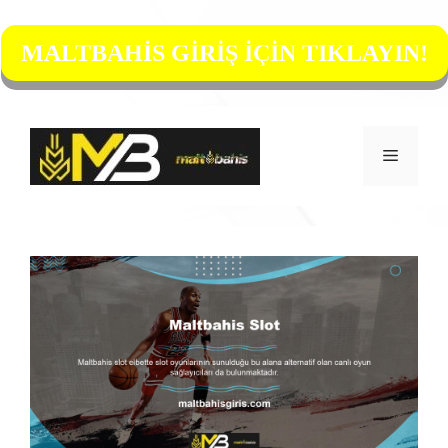
MALTBAHİS GİRİŞ İÇİN TIKLAYIN!
İçeriğe
atla
Menü