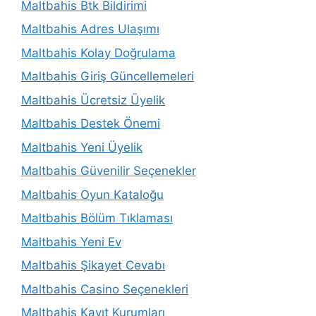
Maltbahis Btk Bildirimi
Maltbahis Adres Ulaşımı
Maltbahis Kolay Doğrulama
Maltbahis Giriş Güncellemeleri
Maltbahis Ücretsiz Üyelik
Maltbahis Destek Önemi
Maltbahis Yeni Üyelik
Maltbahis Güvenilir Seçenekler
Maltbahis Oyun Kataloğu
Maltbahis Bölüm Tıklaması
Maltbahis Yeni Ev
Maltbahis Şikayet Cevabı
Maltbahis Casino Seçenekleri
Maltbahis Kayıt Kurumları