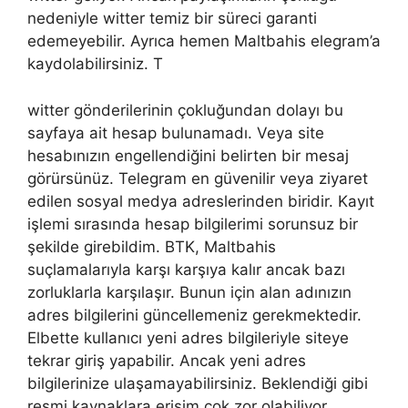
nedeniyle witter temiz bir süreci garanti
edemeyebilir. Ayrıca hemen Maltbahis elegram’a
kaydolabilirsiniz. T
witter gönderilerinin çokluğundan dolayı bu
sayfaya ait hesap bulunamadı. Veya site
hesabınızın engellendiğini belirten bir mesaj
görürsünüz. Telegram en güvenilir veya ziyaret
edilen sosyal medya adreslerinden biridir. Kayıt
işlemi sırasında hesap bilgilerimi sorunsuz bir
şekilde girebildim. BTK, Maltbahis
suçlamalarıyla karşı karşıya kalır ancak bazı
zorluklarla karşılaşır. Bunun için alan adınızın
adres bilgilerini güncellemeniz gerekmektedir.
Elbette kullanıcı yeni adres bilgileriyle siteye
tekrar giriş yapabilir. Ancak yeni adres
bilgilerinize ulaşamayabilirsiniz. Beklendiği gibi
resmi kaynaklara erişim çok zor olabiliyor.