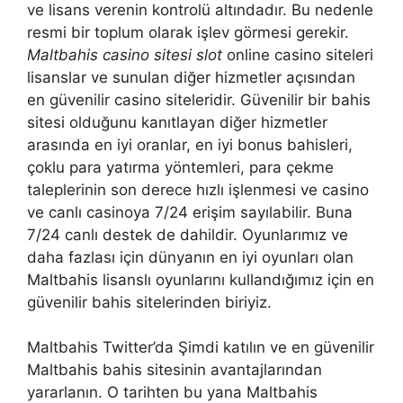
ve lisans verenin kontrolü altındadır. Bu nedenle
resmi bir toplum olarak işlev görmesi gerekir.
Maltbahis casino sitesi slot
online casino siteleri
lisanslar ve sunulan diğer hizmetler açısından
en güvenilir casino siteleridir. Güvenilir bir bahis
sitesi olduğunu kanıtlayan diğer hizmetler
arasında en iyi oranlar, en iyi bonus bahisleri,
çoklu para yatırma yöntemleri, para çekme
taleplerinin son derece hızlı işlenmesi ve casino
ve canlı casinoya 7/24 erişim sayılabilir. Buna
7/24 canlı destek de dahildir. Oyunlarımız ve
daha fazlası için dünyanın en iyi oyunları olan
Maltbahis lisanslı oyunlarını kullandığımız için en
güvenilir bahis sitelerinden biriyiz.
Maltbahis Twitter’da Şimdi katılın ve en güvenilir
Maltbahis bahis sitesinin avantajlarından
yararlanın. O tarihten bu yana Maltbahis