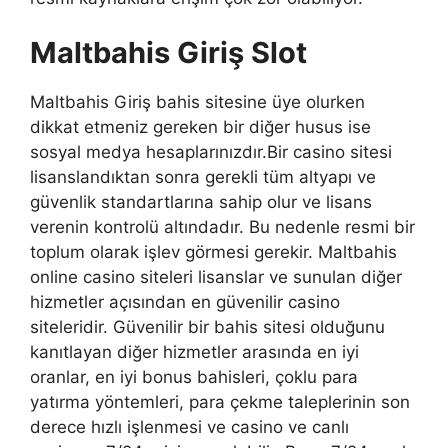
Maltbahis Giriş Slot
Maltbahis Giriş bahis sitesine üye olurken
dikkat etmeniz gereken bir diğer husus ise
sosyal medya hesaplarınızdır.Bir casino sitesi
lisanslandıktan sonra gerekli tüm altyapı ve
güvenlik standartlarına sahip olur ve lisans
verenin kontrolü altındadır. Bu nedenle resmi bir
toplum olarak işlev görmesi gerekir. Maltbahis
online casino siteleri lisanslar ve sunulan diğer
hizmetler açısından en güvenilir casino
siteleridir. Güvenilir bir bahis sitesi olduğunu
kanıtlayan diğer hizmetler arasında en iyi
oranlar, en iyi bonus bahisleri, çoklu para
yatırma yöntemleri, para çekme taleplerinin son
derece hızlı işlenmesi ve casino ve canlı