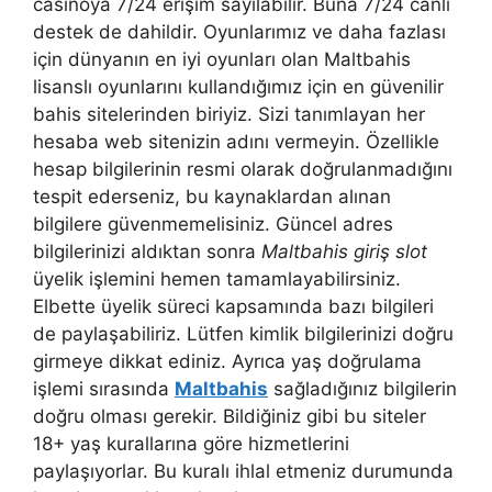
casinoya 7/24 erişim sayılabilir. Buna 7/24 canlı
destek de dahildir. Oyunlarımız ve daha fazlası
için dünyanın en iyi oyunları olan Maltbahis
lisanslı oyunlarını kullandığımız için en güvenilir
bahis sitelerinden biriyiz. Sizi tanımlayan her
hesaba web sitenizin adını vermeyin. Özellikle
hesap bilgilerinin resmi olarak doğrulanmadığını
tespit ederseniz, bu kaynaklardan alınan
bilgilere güvenmemelisiniz. Güncel adres
bilgilerinizi aldıktan sonra
Maltbahis giriş slot
üyelik işlemini hemen tamamlayabilirsiniz.
Elbette üyelik süreci kapsamında bazı bilgileri
de paylaşabiliriz. Lütfen kimlik bilgilerinizi doğru
girmeye dikkat ediniz. Ayrıca yaş doğrulama
işlemi sırasında
Maltbahis
sağladığınız bilgilerin
doğru olması gerekir. Bildiğiniz gibi bu siteler
18+ yaş kurallarına göre hizmetlerini
paylaşıyorlar. Bu kuralı ihlal etmeniz durumunda