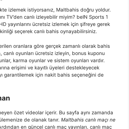
kte izlemek istiyorsanız, Maltbahis doğru yoldur.
ı TV’den canlı izleyebilir miyim? beIN Sports 1
HD yayınlarını ücretsiz izlemek için şifreye gerek
inliği seçerek canlı bahis oynayabilirsiniz.
rilen oranlara göre gerçek zamanlı olarak bahis
n, canlı oyunları ücretsiz izleyin, bonus kuponu
unlar, karma oyunlar ve sistem oyunları vardır.
rına erişimi ve kayıtlı üyeleri destekleyecek
ı garantilemek için nakit bahis seçeneğini de
man
eyen özet videolar içerir. Bu sayfa aynı zamanda
tülemenize de olanak tanır.
Maltbahis canlı maçı ne
dından en güncel canlı maç yayınları, canlı maç