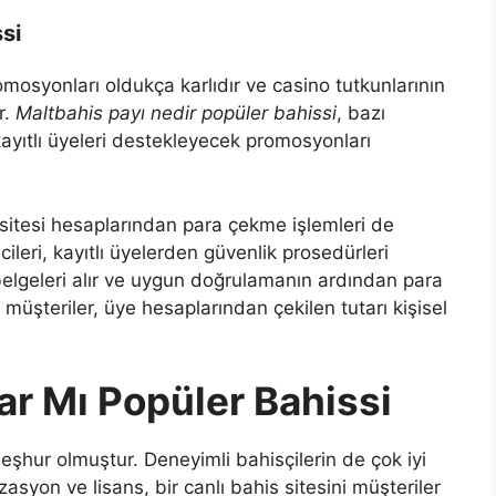
si
mosyonları oldukça karlıdır ve casino tutkunlarının
r.
Maltbahis payı nedir popüler bahissi
, bazı
kayıtlı üyeleri destekleyecek promosyonları
 sitesi hesaplarından para çekme işlemleri de
cileri, kayıtlı üyelerden güvenlik prosedürleri
belgeleri alır ve uygun doğrulamanın ardından para
müşteriler, üye hesaplarından çekilen tutarı kişisel
ar Mı Popüler Bahissi
meşhur olmuştur. Deneyimli bahisçilerin de çok iyi
izasyon ve lisans, bir canlı bahis sitesini müşteriler