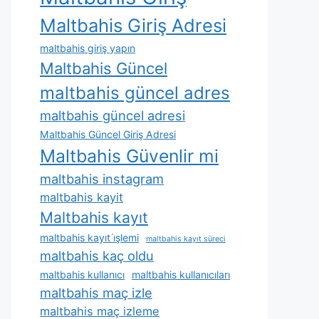
Maltbahis Giriş Adresi
maltbahis giriş yapın
Maltbahis Güncel
maltbahis güncel adres
maltbahis güncel adresi
Maltbahis Güncel Giriş Adresi
Maltbahis Güvenlir mi
maltbahis instagram
maltbahis kayit
Maltbahis kayıt
maltbahis kayıt i̇şlemi
maltbahis kayıt süreci
maltbahis kaç oldu
maltbahis kullanıcı
maltbahis kullanıcıları
maltbahis maç izle
maltbahis maç izleme