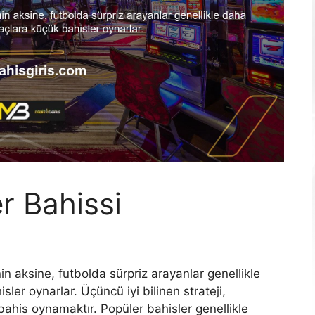
r Bahissi
in aksine, futbolda sürpriz arayanlar genellikle
ler oynarlar. Üçüncü iyi bilinen strateji,
bahis oynamaktır. Popüler bahisler genellikle