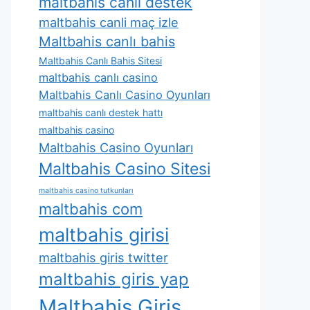
maltbahis canli destek
maltbahis canli maç izle
Maltbahis canlı bahis
Maltbahis Canlı Bahis Sitesi
maltbahis canlı casino
Maltbahis Canlı Casino Oyunları
maltbahis canlı destek hattı
maltbahis casino
Maltbahis Casino Oyunları
Maltbahis Casino Sitesi
maltbahis casino tutkunları
maltbahis com
maltbahis girisi
maltbahis giris twitter
maltbahis giris yap
Maltbahis Giriş