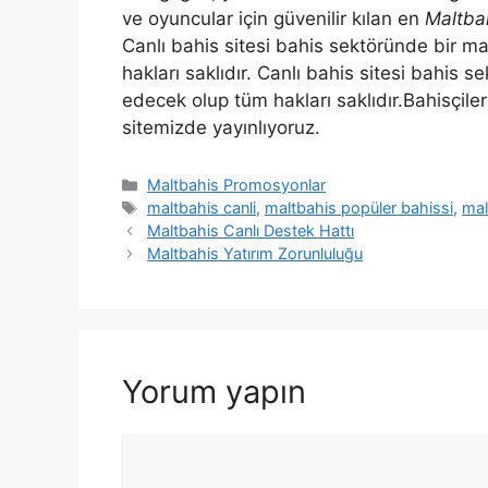
ve oyuncular için güvenilir kılan en
Maltbah
Canlı bahis sitesi bahis sektöründe bir 
hakları saklıdır. Canlı bahis sitesi bahis
edecek olup tüm hakları saklıdır.Bahisçiler
sitemizde yayınlıyoruz.
Kategoriler
Maltbahis Promosyonlar
Etiketler
maltbahis canli
,
maltbahis popüler bahissi
,
mal
Maltbahis Canlı Destek Hattı
Maltbahis Yatırım Zorunluluğu
Yorum yapın
Yorum