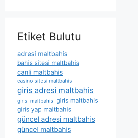
Etiket Bulutu
adresi maltbahis
bahis sitesi maltbahis
canli maltbahis
casino sitesi maltbahis
giris adresi maltbahis
giris maltbahis
girisi maltbahis
giris yap maltbahis
güncel adresi maltbahis
güncel maltbahis