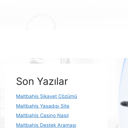
Son Yazılar
Maltbahis Şikayet Çözümü
Maltbahis Yasadışı Site
Maltbahis Casino Nasıl
Maltbahis Destek Araması