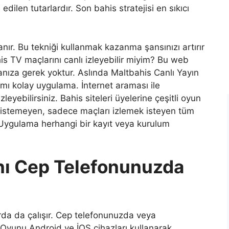
dilen tutarlardır. Son bahis stratejisi en sıkıcı
anır. Bu tekniği kullanmak kazanma şansınızı artırır
is TV maçlarını canlı izleyebilir miyim? Bu web
ıza gerek yoktur. Aslında Maltbahis Canlı Yayın
ımı kolay uygulama. İnternet araması ile
leyebilirsiniz. Bahis siteleri üyelerine çeşitli oyun
 istemeyen, sadece maçları izlemek isteyen tüm
. Uygulama herhangi bir kayıt veya kurulum
nı Cep Telefonunuzda
da da çalışır. Cep telefonunuzda veya
z. Oyunu Android ve İOS cihazları kullanarak