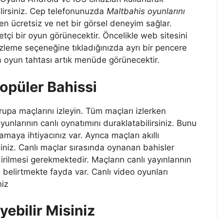
lirsiniz. Cep telefonunuzda
Maltbahis oyunlarını
ken ücretsiz ve net bir görsel deneyim sağlar.
tçi bir oyun görünecektir. Öncelikle web sitesini
zleme seçeneğine tıkladığınızda ayrı bir pencere
a oyun tahtası artık menüde görünecektir.
opüler Bahissi
rupa maçlarını izleyin. Tüm maçları izlerken
unlarının canlı oynatımını duraklatabilirsiniz. Bunu
aya ihtiyacınız var. Ayrıca maçları akıllı
iniz. Canlı maçlar sırasında oynanan bahisler
irilmesi gerekmektedir. Maçların canlı yayınlarının
belirtmekte fayda var. Canlı video oyunları
niz
yebilir Misiniz