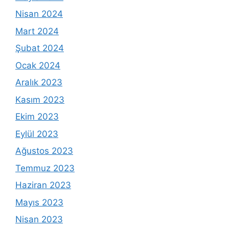
Nisan 2024
Mart 2024
Şubat 2024
Ocak 2024
Aralık 2023
Kasım 2023
Ekim 2023
Eylül 2023
Ağustos 2023
Temmuz 2023
Haziran 2023
Mayıs 2023
Nisan 2023