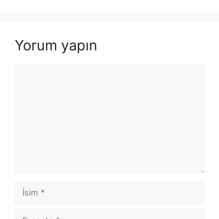
Yorum yapın
Yorum
İsim
E-