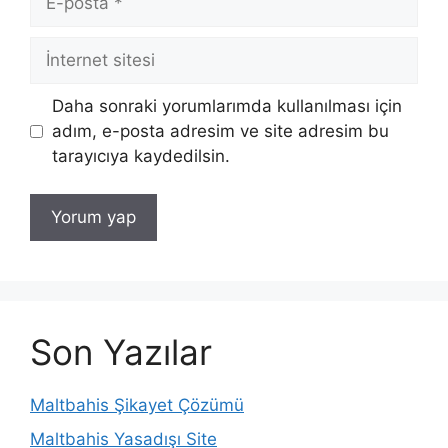
posta
İnternet
sitesi
Daha sonraki yorumlarımda kullanılması için
adım, e-posta adresim ve site adresim bu
tarayıcıya kaydedilsin.
Son Yazılar
Maltbahis Şikayet Çözümü
Maltbahis Yasadışı Site