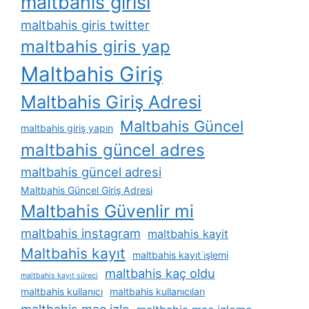
maltbahis girisi
maltbahis giris twitter
maltbahis giris yap
Maltbahis Giriş
Maltbahis Giriş Adresi
Maltbahis Güncel
maltbahis giriş yapın
maltbahis güncel adres
maltbahis güncel adresi
Maltbahis Güncel Giriş Adresi
Maltbahis Güvenlir mi
maltbahis instagram
maltbahis kayit
Maltbahis kayıt
maltbahis kayıt i̇şlemi
maltbahis kaç oldu
maltbahis kayıt süreci
maltbahis kullanıcı
maltbahis kullanıcıları