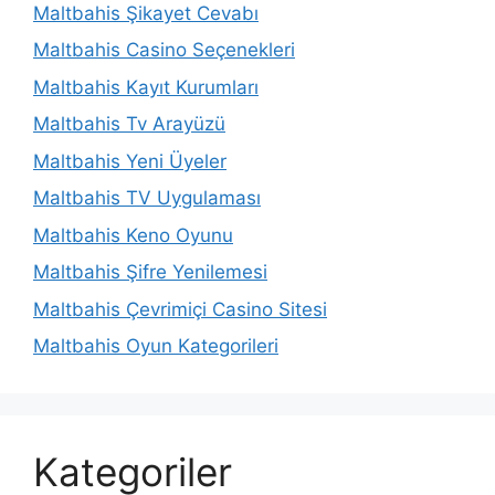
Maltbahis Şikayet Cevabı
Maltbahis Casino Seçenekleri
Maltbahis Kayıt Kurumları
Maltbahis Tv Arayüzü
Maltbahis Yeni Üyeler
Maltbahis TV Uygulaması
Maltbahis Keno Oyunu
Maltbahis Şifre Yenilemesi
Maltbahis Çevrimiçi Casino Sitesi
Maltbahis Oyun Kategorileri
Kategoriler