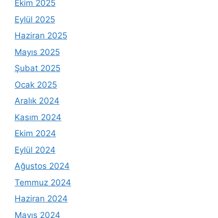
Ekim 2025
Eylül 2025
Haziran 2025
Mayıs 2025
Şubat 2025
Ocak 2025
Aralık 2024
Kasım 2024
Ekim 2024
Eylül 2024
Ağustos 2024
Temmuz 2024
Haziran 2024
Mayıs 2024