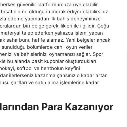
herkes güvenilir platformumuza üye olabilir.
fırsatının ne olduğunu merak ediyor olabilirsiniz.
 fazla ödeme yapmadan ilk bahis deneyiminize
lardan biri belge gereklilikleri ile ilgilidir. Çoğu
 materyal talep ederken yalnızca işlemi yapan
cak saha bunu hafife alamaz. Yani belgeler ancak
in sunulduğu bölümlerde canlı oyun verileri
nizi ve bahislerinizi oynamanızı sağlar. Spor
kle bu alanda basit kuponlar oluşturdukları
 hokeyi, softbol ve hentbolun keyfini
adar ilerlerseniz kazanma şansınız o kadar artar.
u şartları ve satın alma işlemlerine kadar
larından Para Kazanıyor