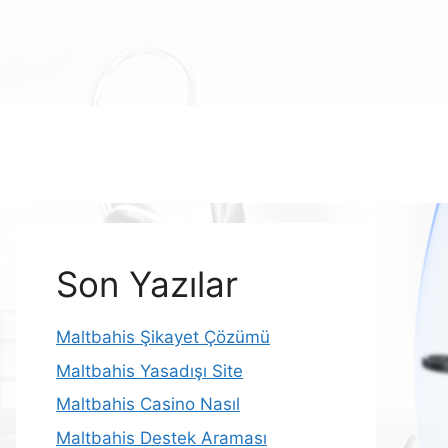
Son Yazılar
Maltbahis Şikayet Çözümü
Maltbahis Yasadışı Site
Maltbahis Casino Nasıl
Maltbahis Destek Araması