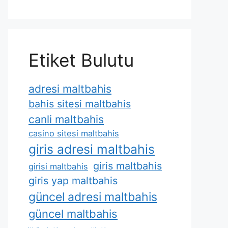
Etiket Bulutu
adresi maltbahis
bahis sitesi maltbahis
canli maltbahis
casino sitesi maltbahis
giris adresi maltbahis
giris maltbahis
girisi maltbahis
giris yap maltbahis
güncel adresi maltbahis
güncel maltbahis