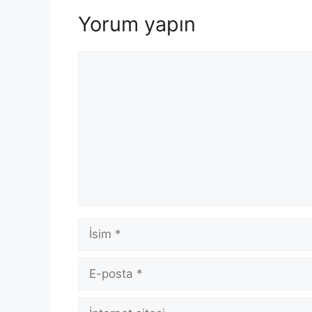
Yorum yapın
Yorum
İsim
E-
posta
İnternet