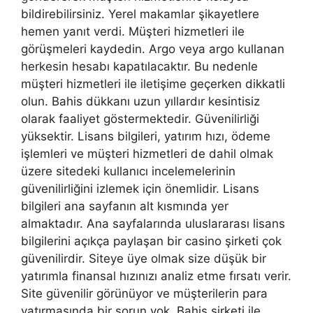
bildirebilirsiniz. Yerel makamlar şikayetlere
hemen yanıt verdi. Müşteri hizmetleri ile
görüşmeleri kaydedin. Argo veya argo kullanan
herkesin hesabı kapatılacaktır. Bu nedenle
müşteri hizmetleri ile iletişime geçerken dikkatli
olun. Bahis dükkanı uzun yıllardır kesintisiz
olarak faaliyet göstermektedir. Güvenilirliği
yüksektir. Lisans bilgileri, yatırım hızı, ödeme
işlemleri ve müşteri hizmetleri de dahil olmak
üzere sitedeki kullanıcı incelemelerinin
güvenilirliğini izlemek için önemlidir. Lisans
bilgileri ana sayfanın alt kısmında yer
almaktadır. Ana sayfalarında uluslararası lisans
bilgilerini açıkça paylaşan bir casino şirketi çok
güvenilirdir. Siteye üye olmak size düşük bir
yatırımla finansal hızınızı analiz etme fırsatı verir.
Site güvenilir görünüyor ve müşterilerin para
yatırmasında bir sorun yok. Bahis şirketi ile