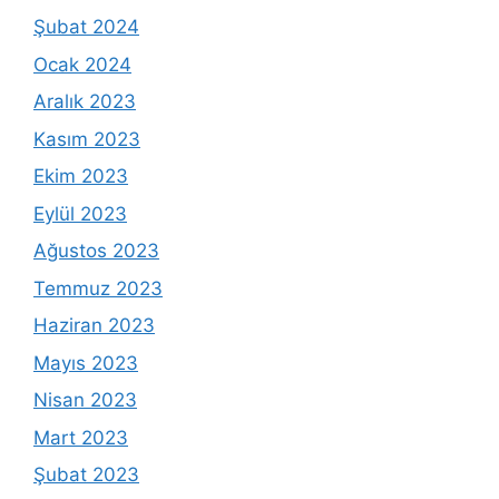
Şubat 2024
Ocak 2024
Aralık 2023
Kasım 2023
Ekim 2023
Eylül 2023
Ağustos 2023
Temmuz 2023
Haziran 2023
Mayıs 2023
Nisan 2023
Mart 2023
Şubat 2023