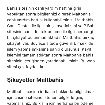
Bahis sitesinin canlı yardım hattına giriş
yaptıktan sonra bilgilerinizi girerek Maltbahis
canlı yardım hattını kullanabilirsiniz. Maltbahis
Canlı Destek ile ilgili bir şikayetiniz mi var? Bahis
sitesinin canlı destek bölümü ile ilgili herhangi
bir şikayet bulunmamaktadır. Maltbahis birkaç
şikayeti var. Böylece sitede güvenli bir şekilde
işlem yapma imkanına sahip olursunuz. Kayıt
işlemini tamamladıktan sonra Maltbahis bahis
sitesinin içeriğinden yararlanabilirsiniz. Bu web
sitesi çok faydalıdır.
Şikayetler Maltbahis
Maltbahis casino iddiaları hakkında bilgi almak
için casino sitesine istenen bilgilerle giriş
yapmalısınız. Bu kısım için herhangi bir ödeme