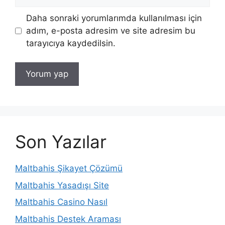
sitesi
Daha sonraki yorumlarımda kullanılması için
adım, e-posta adresim ve site adresim bu
tarayıcıya kaydedilsin.
Son Yazılar
Maltbahis Şikayet Çözümü
Maltbahis Yasadışı Site
Maltbahis Casino Nasıl
Maltbahis Destek Araması