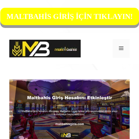
MALTBAHİS GİRİŞ İÇİN TIKLAYIN!
İçeriğe
atla
Menü