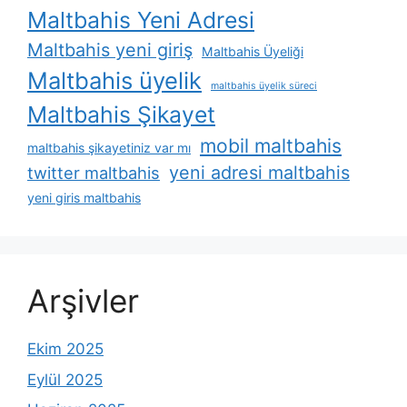
Maltbahis Yeni Adresi
Maltbahis yeni giriş
Maltbahis Üyeliği
Maltbahis üyelik
maltbahis üyelik süreci
Maltbahis Şikayet
mobil maltbahis
maltbahis şikayetiniz var mı
yeni adresi maltbahis
twitter maltbahis
yeni giris maltbahis
Arşivler
Ekim 2025
Eylül 2025