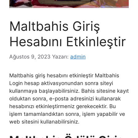
Maltbahis Giriş
Hesabını Etkinleştir
Ağustos 9, 2023
Yazarı:
admin
Maltbahis giriş hesabını etkinleştir Maltbahis
Login hesap aktivasyonundan sonra siteyi
kullanmaya başlayabilirsiniz. Bahis sitesine kayıt
olduktan sonra, e-posta adresinizi kullanarak
hesabınızı etkinleştirmeniz gerekecektir. Bu
işlem tamamlandıktan sonra, işlem yapabilir ve
web sitesini kullanabilirsiniz.