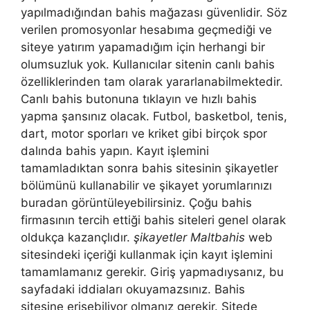
yapılmadığından bahis mağazası güvenlidir. Söz
verilen promosyonlar hesabıma geçmediği ve
siteye yatırım yapamadığım için herhangi bir
olumsuzluk yok. Kullanıcılar sitenin canlı bahis
özelliklerinden tam olarak yararlanabilmektedir.
Canlı bahis butonuna tıklayın ve hızlı bahis
yapma şansınız olacak. Futbol, ​​basketbol, ​​tenis,
dart, motor sporları ve kriket gibi birçok spor
dalında bahis yapın. Kayıt işlemini
tamamladıktan sonra bahis sitesinin şikayetler
bölümünü kullanabilir ve şikayet yorumlarınızı
buradan görüntüleyebilirsiniz. Çoğu bahis
firmasının tercih ettiği bahis siteleri genel olarak
oldukça kazançlıdır.
şikayetler Maltbahis
web
sitesindeki içeriği kullanmak için kayıt işlemini
tamamlamanız gerekir. Giriş yapmadıysanız, bu
sayfadaki iddiaları okuyamazsınız. Bahis
sitesine erişebiliyor olmanız gerekir. Sitede