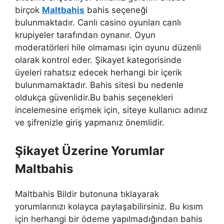
birçok
Maltbahis
bahis seçeneği
bulunmaktadır. Canlı casino oyunları canlı
krupiyeler tarafından oynanır. Oyun
moderatörleri hile olmaması için oyunu düzenli
olarak kontrol eder. Şikayet kategorisinde
üyeleri rahatsız edecek herhangi bir içerik
bulunmamaktadır. Bahis sitesi bu nedenle
oldukça güvenlidir.Bu bahis seçenekleri
incelemesine erişmek için, siteye kullanıcı adınız
ve şifrenizle giriş yapmanız önemlidir.
Şikayet Üzerine Yorumlar
Maltbahis
Maltbahis Bildir butonuna tıklayarak
yorumlarınızı kolayca paylaşabilirsiniz. Bu kısım
için herhangi bir ödeme yapılmadığından bahis