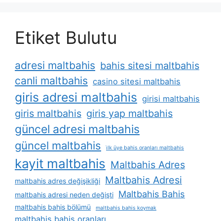
Etiket Bulutu
adresi maltbahis
bahis sitesi maltbahis
canli maltbahis
casino sitesi maltbahis
giris adresi maltbahis
girisi maltbahis
giris maltbahis
giris yap maltbahis
güncel adresi maltbahis
güncel maltbahis
i̇lk üye bahis oranları maltbahis
kayit maltbahis
Maltbahis Adres
Maltbahis Adresi
maltbahis adres değişikliği
Maltbahis Bahis
maltbahis adresi neden değişti
maltbahis bahis bölümü
maltbahis bahis koymak
maltbahis bahis oranları