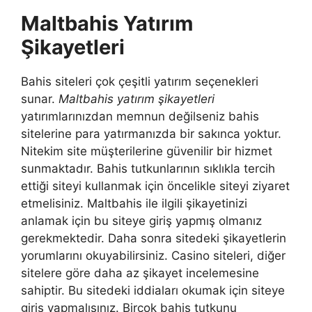
Maltbahis Yatırım
Şikayetleri
Bahis siteleri çok çeşitli yatırım seçenekleri
sunar.
Maltbahis yatırım şikayetleri
yatırımlarınızdan memnun değilseniz bahis
sitelerine para yatırmanızda bir sakınca yoktur.
Nitekim site müşterilerine güvenilir bir hizmet
sunmaktadır. Bahis tutkunlarının sıklıkla tercih
ettiği siteyi kullanmak için öncelikle siteyi ziyaret
etmelisiniz. Maltbahis ile ilgili şikayetinizi
anlamak için bu siteye giriş yapmış olmanız
gerekmektedir. Daha sonra sitedeki şikayetlerin
yorumlarını okuyabilirsiniz. Casino siteleri, diğer
sitelere göre daha az şikayet incelemesine
sahiptir. Bu sitedeki iddiaları okumak için siteye
giriş yapmalısınız. Birçok bahis tutkunu