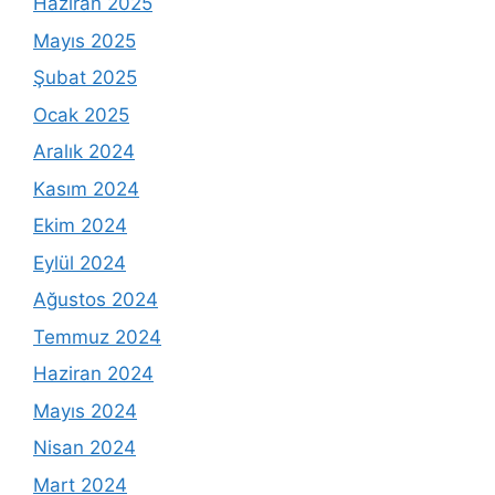
Haziran 2025
Mayıs 2025
Şubat 2025
Ocak 2025
Aralık 2024
Kasım 2024
Ekim 2024
Eylül 2024
Ağustos 2024
Temmuz 2024
Haziran 2024
Mayıs 2024
Nisan 2024
Mart 2024