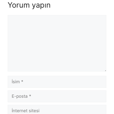
Yorum yapın
Yorum
İsim
E-
posta
İnternet