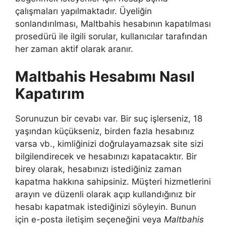
çalışmaları yapılmaktadır. Üyeliğin
sonlandırılması, Maltbahis hesabının kapatılması
prosedürü ile ilgili sorular, kullanıcılar tarafından
her zaman aktif olarak aranır.
Maltbahis Hesabımı Nasıl
Kapatırım
Sorunuzun bir cevabı var. Bir suç işlerseniz, 18
yaşından küçükseniz, birden fazla hesabınız
varsa vb., kimliğinizi doğrulayamazsak site sizi
bilgilendirecek ve hesabınızı kapatacaktır. Bir
birey olarak, hesabınızı istediğiniz zaman
kapatma hakkına sahipsiniz. Müşteri hizmetlerini
arayın ve düzenli olarak açıp kullandığınız bir
hesabı kapatmak istediğinizi söyleyin. Bunun
için e-posta iletişim seçeneğini veya
Maltbahis