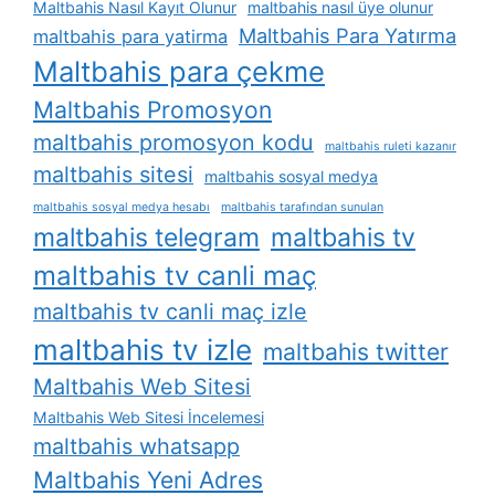
Maltbahis Nasıl Kayıt Olunur
maltbahis nasıl üye olunur
Maltbahis Para Yatırma
maltbahis para yatirma
Maltbahis para çekme
Maltbahis Promosyon
maltbahis promosyon kodu
maltbahis ruleti kazanır
maltbahis sitesi
maltbahis sosyal medya
maltbahis sosyal medya hesabı
maltbahis tarafından sunulan
maltbahis telegram
maltbahis tv
maltbahis tv canli maç
maltbahis tv canli maç izle
maltbahis tv izle
maltbahis twitter
Maltbahis Web Sitesi
Maltbahis Web Sitesi İncelemesi
maltbahis whatsapp
Maltbahis Yeni Adres