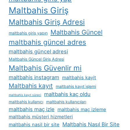
Maltbahis Giriş
Maltbahis Giriş Adresi
Maltbahis Güncel
maltbahis giriş yapın
maltbahis güncel adres
maltbahis güncel adresi
Maltbahis Güncel Giriş Adresi
Maltbahis Güvenlir mi
maltbahis instagram
maltbahis kayit
Maltbahis kayıt
maltbahis kayıt i̇şlemi
maltbahis kaç oldu
maltbahis kayıt süreci
maltbahis kullanıcı
maltbahis kullanıcıları
maltbahis maç izle
maltbahis maç izleme
maltbahis müşteri hizmetleri
Maltbahis Nasıl Bir Site
maltbahis nasil bir site