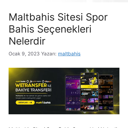
Maltbahis Sitesi Spor
Bahis Seçenekleri
Nelerdir
Ocak 9, 2023
Yazarı:
maltbahis