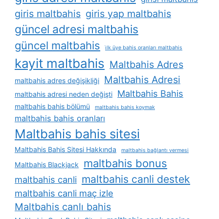
giris maltbahis
giris yap maltbahis
güncel adresi maltbahis
güncel maltbahis
i̇lk üye bahis oranları maltbahis
kayit maltbahis
Maltbahis Adres
Maltbahis Adresi
maltbahis adres değişikliği
Maltbahis Bahis
maltbahis adresi neden değişti
maltbahis bahis bölümü
maltbahis bahis koymak
maltbahis bahis oranları
Maltbahis bahis sitesi
Maltbahis Bahis Sitesi Hakkında
maltbahis bağlantı vermesi
maltbahis bonus
Maltbahis Blackjack
maltbahis canli destek
maltbahis canli
maltbahis canli maç izle
Maltbahis canlı bahis