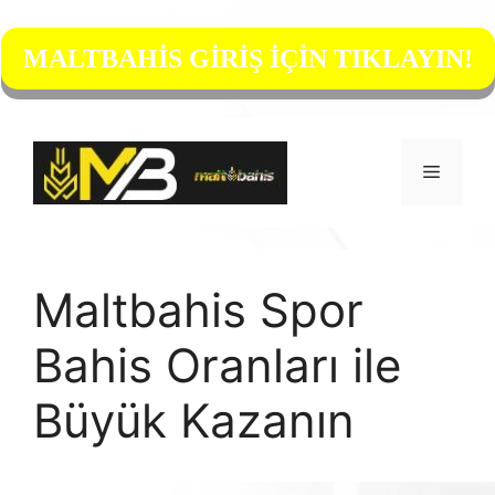
MALTBAHİS GİRİŞ İÇİN TIKLAYIN!
İçeriğe
atla
Menü
Maltbahis Spor
Bahis Oranları ile
Büyük Kazanın