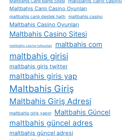
maltbahis canlı casino
Maltbahis Canlı Bahis Sitesi
Maltbahis Canlı Casino Oyunları
maltbahis canlı destek hattı
maltbahis casino
Maltbahis Casino Oyunları
Maltbahis Casino Sitesi
maltbahis com
maltbahis casino tutkunları
maltbahis girisi
maltbahis giris twitter
maltbahis giris yap
Maltbahis Giriş
Maltbahis Giriş Adresi
Maltbahis Güncel
maltbahis giriş yapın
maltbahis güncel adres
maltbahis güncel adresi