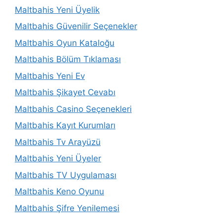
Maltbahis Yeni Üyelik
Maltbahis Güvenilir Seçenekler
Maltbahis Oyun Kataloğu
Maltbahis Bölüm Tıklaması
Maltbahis Yeni Ev
Maltbahis Şikayet Cevabı
Maltbahis Casino Seçenekleri
Maltbahis Kayıt Kurumları
Maltbahis Tv Arayüzü
Maltbahis Yeni Üyeler
Maltbahis TV Uygulaması
Maltbahis Keno Oyunu
Maltbahis Şifre Yenilemesi