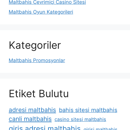
Maltbahis Çevrimiçi Casino Sitesi
Maltbahis Oyun Kategorileri
Kategoriler
Maltbahis Promosyonlar
Etiket Bulutu
adresi maltbahis
bahis sitesi maltbahis
canli maltbahis
casino sitesi maltbahis
giris adresi maltbahis
girisi maltbahis