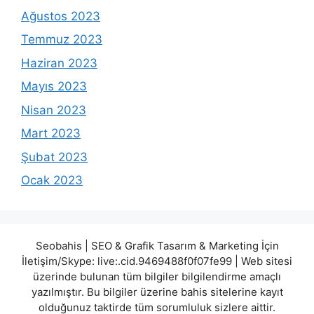
Ağustos 2023
Temmuz 2023
Haziran 2023
Mayıs 2023
Nisan 2023
Mart 2023
Şubat 2023
Ocak 2023
Seobahis | SEO & Grafik Tasarım & Marketing İçin
İletişim/Skype: live:.cid.9469488f0f07fe99 | Web sitesi
üzerinde bulunan tüm bilgiler bilgilendirme amaçlı
yazılmıştır. Bu bilgiler üzerine bahis sitelerine kayıt
olduğunuz taktirde tüm sorumluluk sizlere aittir.