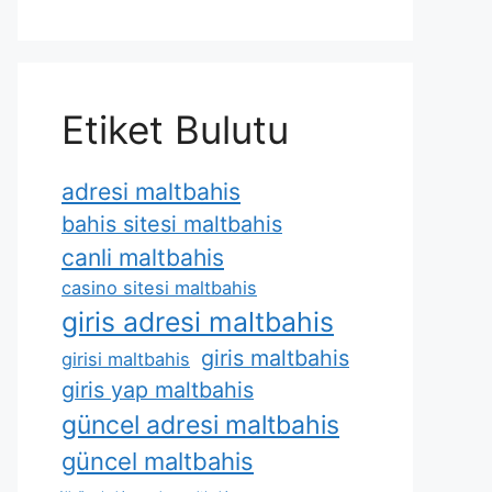
Etiket Bulutu
adresi maltbahis
bahis sitesi maltbahis
canli maltbahis
casino sitesi maltbahis
giris adresi maltbahis
giris maltbahis
girisi maltbahis
giris yap maltbahis
güncel adresi maltbahis
güncel maltbahis