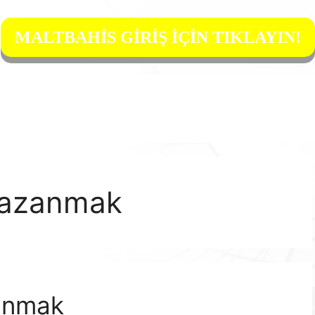
MALTBAHİS GİRİŞ İÇİN TIKLAYIN!
kazanmak
anmak