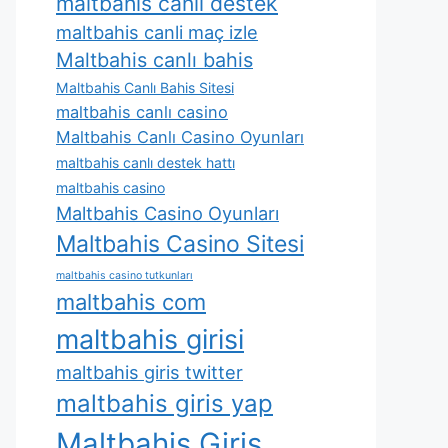
maltbahis canli destek
maltbahis canli maç izle
Maltbahis canlı bahis
Maltbahis Canlı Bahis Sitesi
maltbahis canlı casino
Maltbahis Canlı Casino Oyunları
maltbahis canlı destek hattı
maltbahis casino
Maltbahis Casino Oyunları
Maltbahis Casino Sitesi
maltbahis casino tutkunları
maltbahis com
maltbahis girisi
maltbahis giris twitter
maltbahis giris yap
Maltbahis Giriş