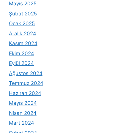
Mayıs 2025
Şubat 2025
Ocak 2025
Aralık 2024
Kasım 2024
Ekim 2024
Eylül 2024
Ağustos 2024
Temmuz 2024
Haziran 2024
Mayıs 2024
Nisan 2024
Mart 2024
Şubat 2024