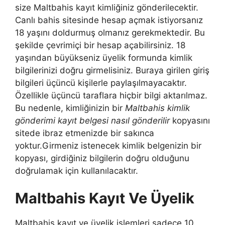
size Maltbahis kayıt kimliğiniz gönderilecektir.
Canlı bahis sitesinde hesap açmak istiyorsanız
18 yaşını doldurmuş olmanız gerekmektedir. Bu
şekilde çevrimiçi bir hesap açabilirsiniz. 18
yaşından büyükseniz üyelik formunda kimlik
bilgilerinizi doğru girmelisiniz. Buraya girilen giriş
bilgileri üçüncü kişilerle paylaşılmayacaktır.
Özellikle üçüncü taraflara hiçbir bilgi aktarılmaz.
Bu nedenle, kimliğinizin bir
Maltbahis kimlik
gönderimi kayıt belgesi nasıl gönderilir
kopyasını
sitede ibraz etmenizde bir sakınca
yoktur.Girmeniz istenecek kimlik belgenizin bir
kopyası, girdiğiniz bilgilerin doğru olduğunu
doğrulamak için kullanılacaktır.
Maltbahis Kayıt Ve Üyelik
Maltbahis kayıt ve üyelik işlemleri sadece 10