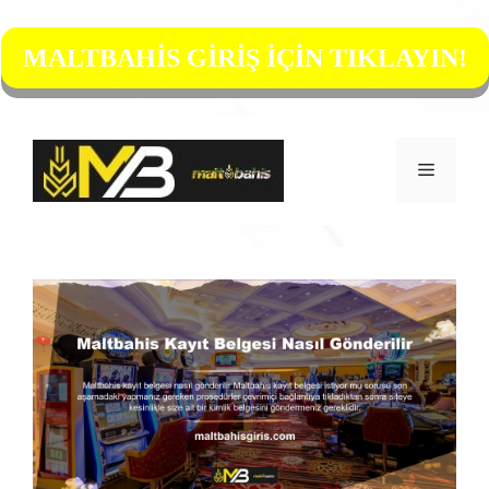
MALTBAHİS GİRİŞ İÇİN TIKLAYIN!
İçeriğe
atla
Menü