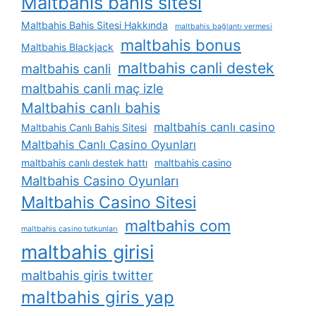
Maltbahis bahis sitesi
Maltbahis Bahis Sitesi Hakkında
maltbahis bağlantı vermesi
maltbahis bonus
Maltbahis Blackjack
maltbahis canli destek
maltbahis canli
maltbahis canli maç izle
Maltbahis canlı bahis
maltbahis canlı casino
Maltbahis Canlı Bahis Sitesi
Maltbahis Canlı Casino Oyunları
maltbahis canlı destek hattı
maltbahis casino
Maltbahis Casino Oyunları
Maltbahis Casino Sitesi
maltbahis com
maltbahis casino tutkunları
maltbahis girisi
maltbahis giris twitter
maltbahis giris yap