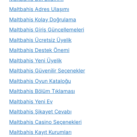
Maltbahis Adres Ulaşımı
Maltbahis Kolay Doğrulama
Maltbahis Giriş Güncellemeleri
Maltbahis Ücretsiz Üyelik
Maltbahis Destek Önemi
Maltbahis Yeni Üyelik
Maltbahis Güvenilir Seçenekler
Maltbahis Oyun Kataloğu
Maltbahis Bölüm Tıklaması
Maltbahis Yeni Ev
Maltbahis Şikayet Cevabı
Maltbahis Casino Seçenekleri
Maltbahis Kayıt Kurumları