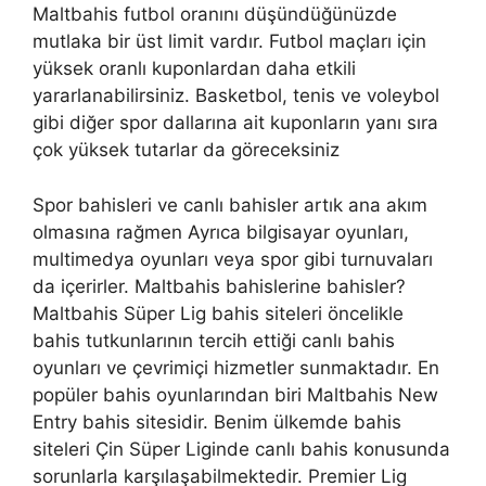
Maltbahis futbol oranını düşündüğünüzde
mutlaka bir üst limit vardır. Futbol maçları için
yüksek oranlı kuponlardan daha etkili
yararlanabilirsiniz. Basketbol, ​​tenis ve voleybol
gibi diğer spor dallarına ait kuponların yanı sıra
çok yüksek tutarlar da göreceksiniz
Spor bahisleri ve canlı bahisler artık ana akım
olmasına rağmen Ayrıca bilgisayar oyunları,
multimedya oyunları veya spor gibi turnuvaları
da içerirler. Maltbahis bahislerine bahisler?
Maltbahis Süper Lig bahis siteleri öncelikle
bahis tutkunlarının tercih ettiği canlı bahis
oyunları ve çevrimiçi hizmetler sunmaktadır. En
popüler bahis oyunlarından biri Maltbahis New
Entry bahis sitesidir. Benim ülkemde bahis
siteleri Çin Süper Liginde canlı bahis konusunda
sorunlarla karşılaşabilmektedir. Premier Lig