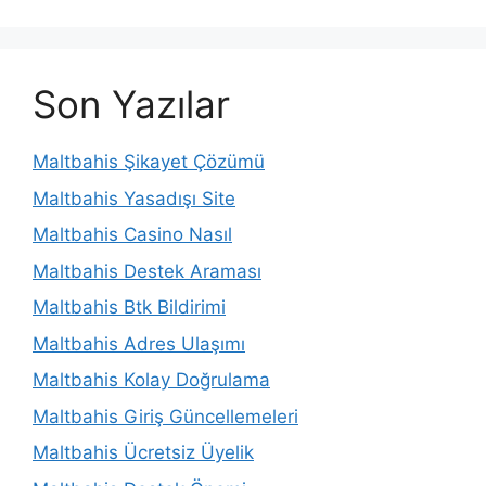
Son Yazılar
Maltbahis Şikayet Çözümü
Maltbahis Yasadışı Site
Maltbahis Casino Nasıl
Maltbahis Destek Araması
Maltbahis Btk Bildirimi
Maltbahis Adres Ulaşımı
Maltbahis Kolay Doğrulama
Maltbahis Giriş Güncellemeleri
Maltbahis Ücretsiz Üyelik