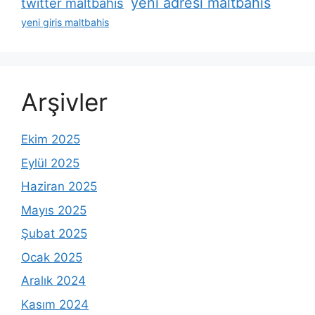
yeni adresi maltbahis
twitter maltbahis
yeni giris maltbahis
Arşivler
Ekim 2025
Eylül 2025
Haziran 2025
Mayıs 2025
Şubat 2025
Ocak 2025
Aralık 2024
Kasım 2024