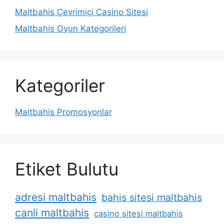
Maltbahis Çevrimiçi Casino Sitesi
Maltbahis Oyun Kategorileri
Kategoriler
Maltbahis Promosyonlar
Etiket Bulutu
adresi maltbahis
bahis sitesi maltbahis
canli maltbahis
casino sitesi maltbahis