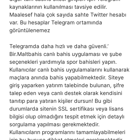
kaynaklarının kullanılması tavsiye edilir.
Maalesef hala çok sayıda sahte Twitter hesabı
var. Bu hesaplar Telegram ortamında
görüntülenemez
Telegramda daha hızlı ve daha güvenli.’
Bir.Maltbahis canlı bahis uygulaması ve şube
seçenekleri yardımıyla spor bahisleri yapın.
Kullanıcılar canlı bahis uygulamalarını kullanarak
maçlara anında bahis yapabilmektedir. Siteye
giriş yaparken yatırım talebinde bulunan, şifre
talep eden veya canlı destek olarak kendisini
tanıtıp para yatıran kişiler dursun! Bu gibi
durumlarda sitenin SSL sertifikası veya lisans
bilgisi olup olmadığını tespit etmek için detaylı
sorgulama yapılması gerekmektedir.
Kullanıcıların programlarını tamamlayabilmeleri
için bu hususa dikkat etmeleri gerekmektedir.